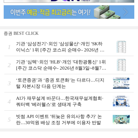
증권 BEST CLICK
기관 '삼성전기'·외인 '삼성물산'·개인 'SK하
1
이닉스' 1위 [주간 코스피 순매수- 2026년 8
월3일~8월7일]
기관 '심텍'·외인 'HLB'·개인 '대한광통신' 1위
2
[주간 코스닥 순매수- 2026년 8월3일~8월7
일]
‘토큰증권’과 ‘증권 토큰화’는 다르다…디지
3
털 자본시장 다음 단계는
AI가 재무설계 바꾼다…한국재무설계협회·
4
쿼터백 '베러웰스'로 생태계 구축
빗썸 API 이벤트 '뒤늦은 유의사항 추가' 논
5
란…30억원 배상 조정 거부에 이용자 반발