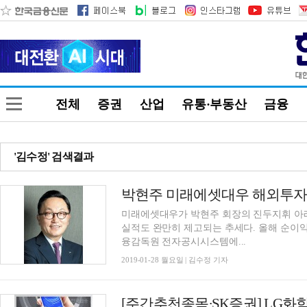
전체
증권
산업
유통·부동산
금융
'김수정' 검색결과
박현주 미래에셋대우 해외투자
미래에셋대우가 박현주 회장의 진두지휘 아래
실적도 완만히 제고되는 추세다. 올해 순이익 내 
융감독원 전자공시시스템에...
2019-01-28 월요일 | 김수정 기자
[주간추천종목∙SK증권] LG화