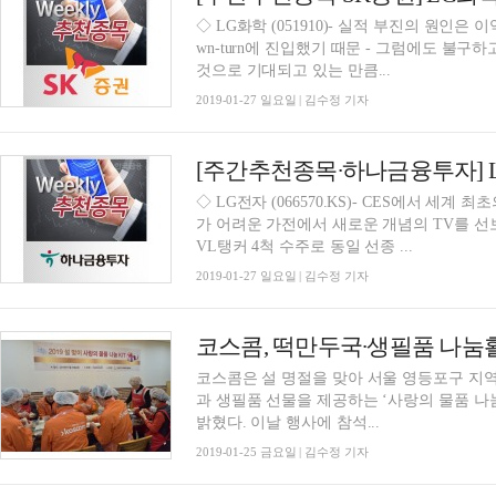
◇ LG화학 (051910)- 실적 부진의 원인
wn-turn에 진입했기 때문 - 그럼에도 불
것으로 기대되고 있는 만큼...
2019-01-27 일요일 | 김수정 기자
◇ LG전자 (066570.KS)- CES에서 세계 최
가 어려운 가전에서 새로운 개념의 TV를 선보였
VL탱커 4척 수주로 동일 선종 ...
2019-01-27 일요일 | 김수정 기자
코스콤, 떡만두국∙생필품 나눔
코스콤은 설 명절을 맞아 서울 영등포구 지역
과 생필품 선물을 제공하는 ‘사랑의 물품 나
밝혔다. 이날 행사에 참석...
2019-01-25 금요일 | 김수정 기자