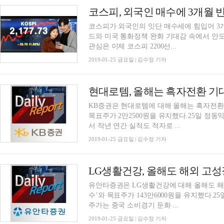
코스피, 외국인 매수에 3개월 반
코스피가 외국인의 잇단 매수세에 힘입어 3개
드와 미국 통화정책 완화 기대감 속에서 안
관심은 이제 코스피 2200선...
2019-01-25 금요일 | 김수정 기자
현대로템, 올해는 흑자전환 기대…
KB증권은 현대로템에 대해 올해는 흑자전환이
목표주가 2만2500원을 유지했다.25일 정동
서 작년 연간 실적도 적자로 ...
2019-01-25 금요일 | 김수정 기자
유안타증권은 LG생활건강에 대해 올해도 해
수’와 목표주가 143만6000원을 유지했다.
주가는 중국 소비경기 둔화 ...
2019-01-25 금요일 | 김수정 기자