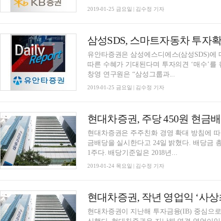
2019-01-25 금요일 | 김수정 기자
삼성SDS, 스마트자동차 투자
유안타증권은 삼성에스디에스(삼성SDS)에 
따른 수혜가 기대된다며 투자의견 ‘매수’를 
창영 연구원은 “삼성그룹과...
2019-01-25 금요일 | 김수정 기자
현대차증권, 주당 450원 현금
현대차증권은 주주친화 경영 확대 방침에 따라
금배당을 실시한다고 24일 밝혔다. 배당금 총액
1주다. 배당기준일은 2018년...
2019-01-24 목요일 | 김수정 기자
현대차증권, 작년 영업익 ‘사상최
현대차증권이 지난해 투자금융(IB) 중심으로