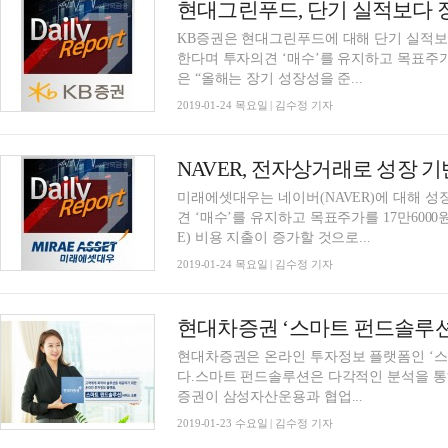
KB증권은 현대그린푸드에 대해 단기 실적보
한다며 투자의견 ‘매수’를 유지하고 목표주가
은 “올해는 장기 성장성을 준...
2019-01-24 목요일 | 김수정 기자
NAVER, 전자상거래로 성장 
미래에셋대우는 네이버(NAVER)에 대해 
견 ‘매수’를 유지하고 목표주가를 17만6000
E) 비용 지출이 증가할 것으로...
2019-01-24 목요일 | 김수정 기자
현대차증권 ‘스마트 펀드솔루션
현대차증권은 온라인 투자정보 플랫폼인 ‘스
다.스마트 펀드솔루션은 다각적인 분석을 
증권이 삼성자산운용과 협업...
2019-01-23 수요일 | 김수정 기자