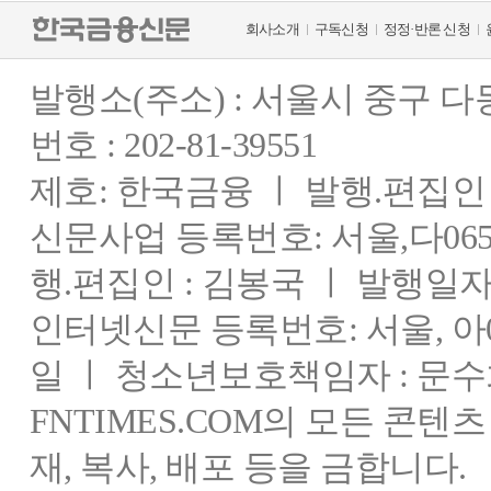
회사소개
구독신청
정정·반론 신청
발행소(주소) : 서울시 중구 
번호 : 202-81-39551
제호: 한국금융 ㅣ 발행.편집인 : 
신문사업 등록번호: 서울,다0655
행.편집인 : 김봉국 ㅣ 발행일자:
인터넷신문 등록번호: 서울, 아03
일 ㅣ 청소년보호책임자 : 문수
FNTIMES.COM의 모든 콘텐
재, 복사, 배포 등을 금합니다.