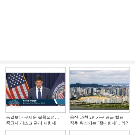
동결보다 무서운 불확실성…
용산·과천 2만가구 공급 발표
증권사 리스크 관리 시험대
직후 확산되는 ‘절대반대’…왜?