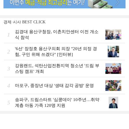
경제·시사 BEST CLICK
김경대 용산구청장, 이촌치안센터 이전 개소
1
식 참석
'6선' 장정호 용산구의회 의장 "20년 의정 경
2
험, 구민 위해 쓰겠다" [인터뷰]
강원랜드, 석탄산업전환지역 청소년 '드림 부
3
스팅 캠프' 개최
4
마포구, 중장년 대상 '생태 감각 공방' 운영
송파구, 드림스타트 '심쿵데이' 10주년…취약
5
계층 아동 가족 120명 지원