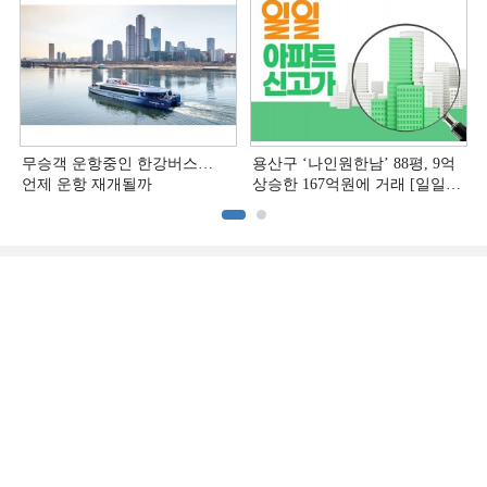
무승객 운항중인 한강버스…
용산구 ‘나인원한남’ 88평, 9억
언제 운항 재개될까
상승한 167억원에 거래 [일일
아파트 신고가]