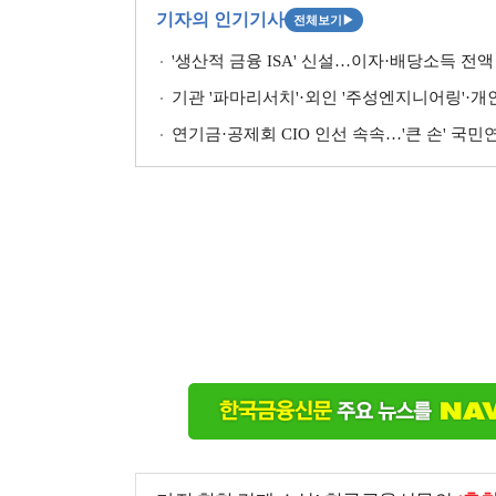
기자의 인기기사
전체보기
▶
'생산적 금융 ISA' 신설…이자·배당소득 전액 
기관 '파마리서치'·외인 '주성엔지니어링'·개인 '펩
연기금·공제회 CIO 인선 속속…'큰 손' 국