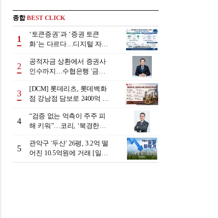
종합
BEST CLICK
‘토큰증권’과 ‘증권 토큰
1
화’는 다르다…디지털 자본
시장 다음 단계는
공적자금 상환에서 증권사
2
인수까지…수협은행 '금융
그룹화' 25년 여정 [수협은
[DCM] 롯데리츠, 롯데백화
행 금융그룹의 꿈①]
3
점 강남점 담보로 2400억 조
달…단기채 차환
“검증 없는 억측이 주주 피
4
해 키워”…코리, ‘북경한미
미수채권 논란’ 정면 반박
관악구 '두산' 26평, 3.2억 떨
5
어진 10.5억원에 거래 [일일
하락가]