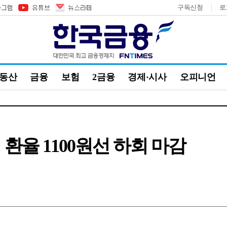
구독신청
로
부동산
금융
보험
2금융
경제·시사
오피니언
환율 1100원선 하회 마감