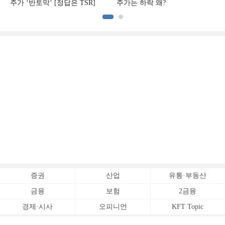
주가 ‘반토막’ [정답은 TSR]
주가는 하락 왜?
증권
산업
유통·부동산
금융
보험
2금융
경제·시사
오피니언
KFT Topic