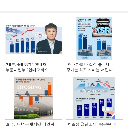
‘내부거래 88%ʼ 현대차
‘현대차보다 실적 좋은데
부품사업부 ‘현대모비스ʼ
주가는 왜?ʼ 기아는 서럽다
[정답은 TSR]
효성, 화학 구했지만 티엔씨
HS효성 첨단소재 ‘승부수’에