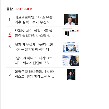
종합
BEST CLICK
에코프로비엠, ‘1.2조 유증’
1
이후 실적‧주가 부진 어쩌
나
SK하이닉스, 실적 반등 성
2
공한 솔리다임 나스닥 상장
검토
AI가 재무설계 바꾼다…한
3
국재무설계협회·쿼터백 '베
러웰스'로 생태계 구축
"남아야 하나, 이사가야 하
4
나"…세제개편안에 ISA 투
자자 셈법 복잡
함영주號 하나금융, '하나더
5
넥스트‘ 연계 확대…신탁수
수료 2배 증가 효과 [금융 시
니어 비즈니스 돋보기]