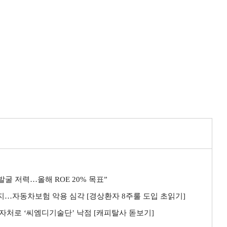
굴 저력…올해 ROE 20% 목표”
까지…자동차보험 악용 심각 [경상환자 8주룰 도입 초읽기]
자처로 ‘씨엠디기술단’ 낙점 [캐피탈사 돋보기]