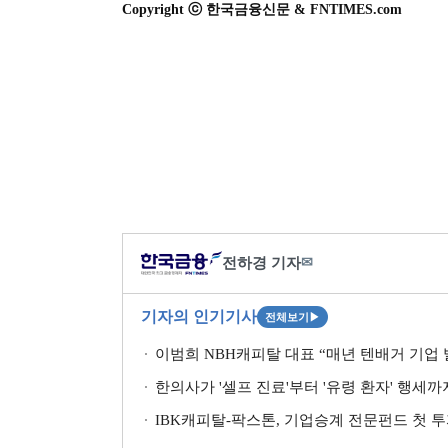
Copyright ⓒ 한국금융신문 & FNTIMES.com
전하경 기자
✉
기자의 인기기사
전체보기
▶
이범희 NBH캐피탈 대표 “매년 텐배거 기업 발
한의사가 '셀프 진료'부터 '유령 환자' 행세
IBK캐피탈-팍스톤, 기업승계 전문펀드 첫 투