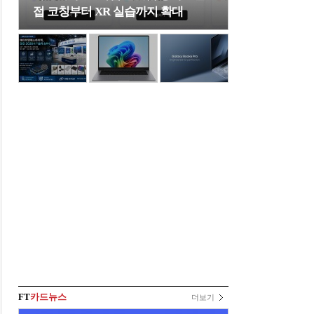
접 코칭부터 XR 실습까지 확대
FT
카드뉴스
더보기