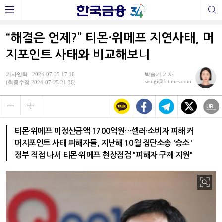
“해결은 언제?” 티몬·위메프 지연사태, 머
지포인트 사태와 비교해보니
기사입력 : 2024-07-25 17:16
박슬기 기자
seulgi@fntimes.com
(최종수정 2024-07-25 21:36)
티몬·위메프 미정산금액 1700억원…셀러·소비자 피해 커
머지포인트 사태 피해자들, 지난해 10월 집단소송 '승소'
정부 직접 나서 티몬·위메프 현장점검 "피해자 구제 지원"