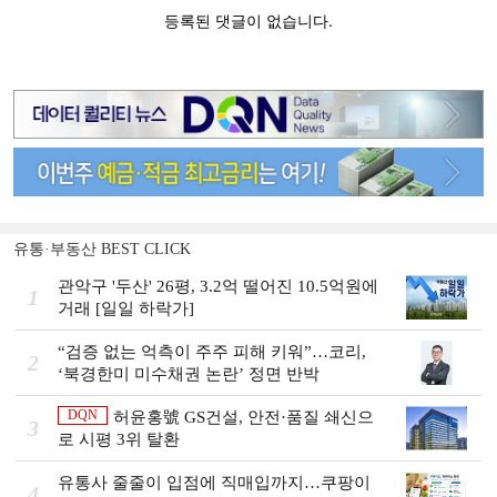
유통·부동산 BEST CLICK
관악구 '두산' 26평, 3.2억 떨어진 10.5억원에
1
거래 [일일 하락가]
“검증 없는 억측이 주주 피해 키워”…코리,
2
‘북경한미 미수채권 논란’ 정면 반박
DQN
허윤홍號 GS건설, 안전·품질 쇄신으
3
로 시평 3위 탈환
유통사 줄줄이 입점에 직매입까지…쿠팡이
4