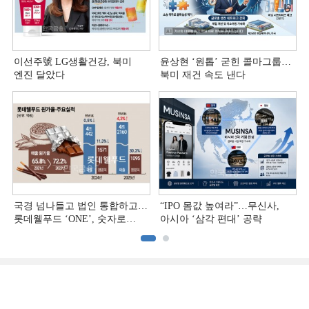
이선주號 LG생활건강, 북미
윤상현 ‘원톱ʼ 굳힌 콜마그룹…
엔진 달았다
북미 재건 속도 낸다
국경 넘나들고 법인 통합하고…
“IPO 몸값 높여라”…무신사,
롯데웰푸드 ‘ONE’, 숫자로
아시아 ‘삼각 편대’ 공략
증명하다