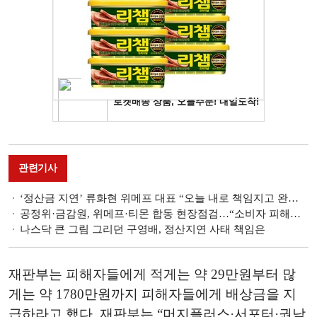
관련기사
‘정산금 지연’ 류화현 위메프 대표 “오늘 내로 책임지고 완수할 것”(일문일답)
공정위·금감원, 위메프·티몬 합동 현장점검…“소비자 피해구제 적극 지원”
나스닥 큰 그림 그리던 구영배, 정산지연 사태 책임은
재판부는 피해자들에게 적게는 약 29만원부터 많
게는 약 1780만원까지 피해자들에게 배상금을 지
급하라고 했다. 재판부는 “머지플러스·서포터·권남