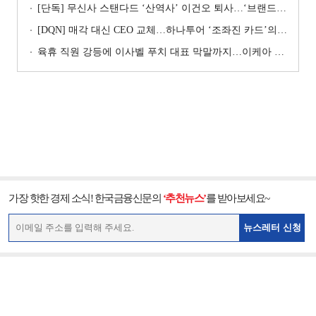
[단독] 무신사 스탠다드 ‘산역사’ 이건오 퇴사…‘브랜드 정체성’ 전환점 맞나
[DQN] 매각 대신 CEO 교체…하나투어 ‘조좌진 카드’의 속내 [Z-스코어 기업가치 바로보기]
육휴 직원 강등에 이사벨 푸치 대표 막말까지…이케아 코리아“사실과 달라”
가장 핫한 경제 소식! 한국금융신문의
‘추천뉴스’
를 받아보세요~
뉴스레터 신청