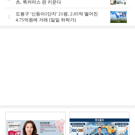
츠, 퀵커머스 판 키운다
도봉구 '신동아1단지' 21평, 2.05억 떨어진
5
4.75억원에 거래 [일일 하락가]