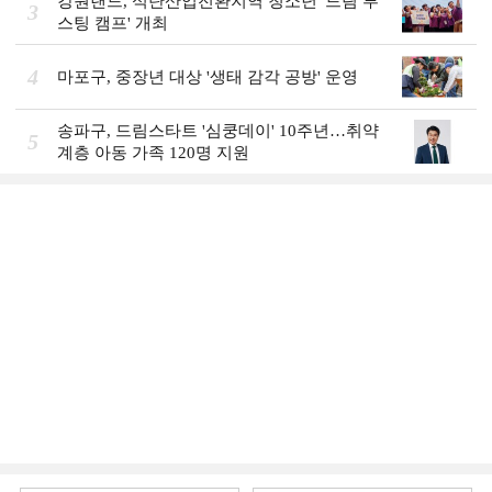
강원랜드, 석탄산업전환지역 청소년 '드림 부
3
스팅 캠프' 개최
4
마포구, 중장년 대상 '생태 감각 공방' 운영
송파구, 드림스타트 '심쿵데이' 10주년…취약
5
계층 아동 가족 120명 지원