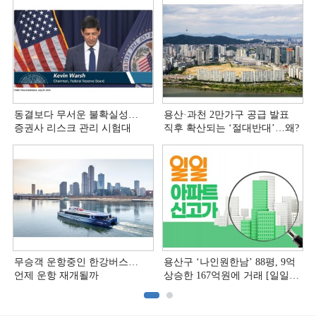
동결보다 무서운 불확실성…
용산·과천 2만가구 공급 발표
증권사 리스크 관리 시험대
직후 확산되는 ‘절대반대’…왜?
무승객 운항중인 한강버스…
용산구 ‘나인원한남’ 88평, 9억
언제 운항 재개될까
상승한 167억원에 거래 [일일
아파트 신고가]