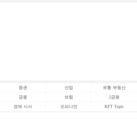
증권
산업
유통·부동산
금융
보험
2금융
경제·시사
오피니언
KFT Topic
전체서비스
Copyrightⓒ
한국금융신문 All Rights Reserved.