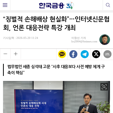
“징벌적 손해배상 현실화”…인터넷신문협
회, 언론 대응전략 특강 개최
기사입력 : 2026-05-20 11:24
이창선 기자
lcs2004@fntimes.com
법무법인 세종 심석태 고문 “사후 대응보다 사전 예방 체계 구
축이 핵심”