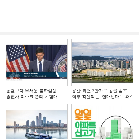
동결보다 무서운 불확실성…
용산·과천 2만가구 공급 발표
증권사 리스크 관리 시험대
직후 확산되는 ‘절대반대’…왜?