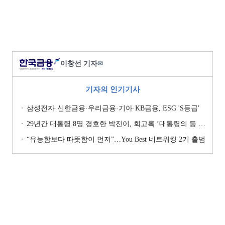
이창선 기자
✉
기자의 인기기사
삼성전자·신한금융·우리금융·기아·KB금융, ESG 'S등급'
29년간 대통령 8명 경호한 박진이, 회고록 ‘대통령의 등 뒤 1미터’ 출간
“유능함보다 따뜻함이 먼저”…You Best 네트워킹 2기 출범