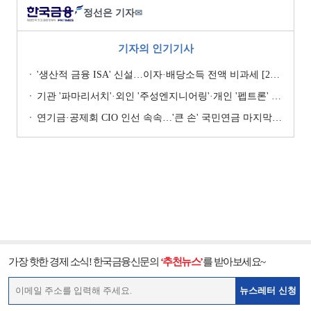
정선은 기자
✉
기자의 인기기사
'생산적 금융 ISA' 신설…이자·배당소득 전액 비과세 [2026 세제개편안]
기관 '파마리서치'·외인 '주성엔지니어링'·개인 '펩트론' 1위 [주간 코스닥 순매수- 2026년 7월27일~7월31일]
연기금·공제회 CIO 인선 속속…'큰 손' 국민연금 마지막 타자
가장 핫한 경제 소식! 한국금융신문의
‘추천뉴스’
를 받아보세요~
뉴스레터 신청