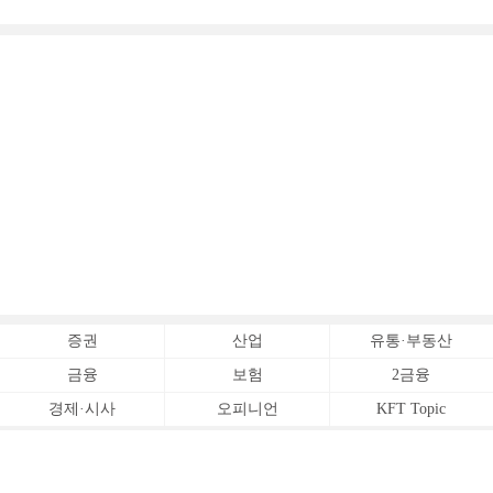
증권사 (3)]
증권
산업
유통·부동산
금융
보험
2금융
경제·시사
오피니언
KFT Topic
전체서비스