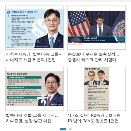
신한투자증권, 발행어음·그룹사
동결보다 무서운 불확실성…
시너지로 체급 키운다 [전업계
증권사 리스크 관리 시험대
추격하는 은행계 증권사 (4)]
발행어음 깃발·그룹 시너지…
‘1.7조 실탄’ KB증권…초대형
하나증권, 성장 발판 마련
IB 넘어 IMA도 정조준 [전업계
[전업계 추격하는 은행계
추격하는 은행계 증권사 (2)]