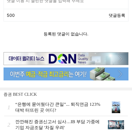
증권 BEST CLICK
“은행에 묻어뒀다간 큰일”... 퇴직연금 123%
1
대박 터뜨린 곳 어디?
깐깐해진 증권신고서 심사…IB 부담 가중에
2
기업 자금조달 '차질 우려'