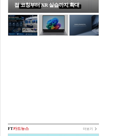
접 코칭부터 XR 실습까지 확대
FT
카드뉴스
더보기