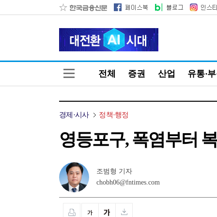
전체
증권
산업
유통·
경제·시사
정책·행정
영등포구, 폭염부터 복
조범형 기자
chobh06@fntimes.com