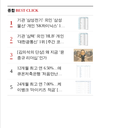
종합
BEST CLICK
기관 '삼성전기'·외인 '삼성
1
물산'·개인 'SK하이닉스' 1위
[주간 코스피 순매수- 2026
기관 '심텍'·외인 'HLB'·개인
년 8월3일~8월7일]
2
'대한광통신' 1위 [주간 코스
닥 순매수- 2026년 8월3일~8
[김의석의 단상] 왜 지금 ‘윤
월7일]
3
종규 리더십’인가
12개월 최고 연 6.50%…애
4
큐온저축은행 '처음만난적
금'[이주의 저축은행 적금금
24개월 최고 연 7.00%…케
리-8월 2주]
5
이뱅크 '마이키즈 적금' [이
주의 은행 적금금리-8월 2
주]