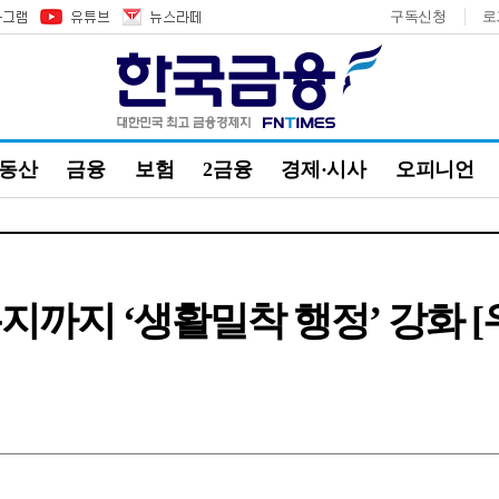
구독신청
로
부동산
금융
보험
2금융
경제·시사
오피니언
지까지 ‘생활밀착 행정’ 강화 [