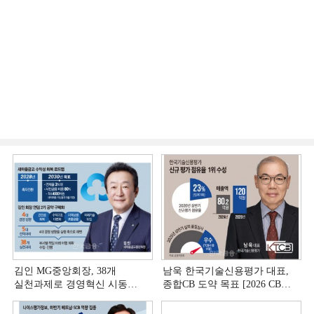
김인 MG중앙회장, 38개
남욱 한국기술신용평가 대표,
실천과제로 경영혁신 시동
종합CB 도약 목표 [2026 CB사
[상호금융 경영혁신 진단 ①]
하반기 전략 ③]