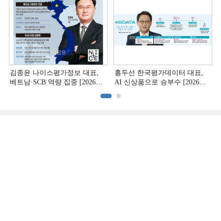
김종윤 나이스평가정보 대표,
홍두선 한국평가데이터 대표,
베트남·SCB 역량 집중 [2026
AI 신상품으로 승부수 [2026
CB사 하반기 전략 ②]
CB사 하반기 전략 ①]