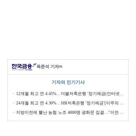
옥준석 기자
✉
기자의 인기기사
12개월 최고 연 4.45%…더블저축은행 '정기예금(인터넷뱅킹, 스마트뱅킹)' [이주의 저축은행 예금금리-7월 4주]
24개월 최고 연 4.30%…SBI저축은행 '정기예금'[이주의 저축은행 예금금리-8월 1주]
지방이전에 뿔난 농협 노조 4000명 광화문 집결…"이전 강요 시 금융노조 총파업 불사" [막 오른 금융권 하투(夏鬪)]