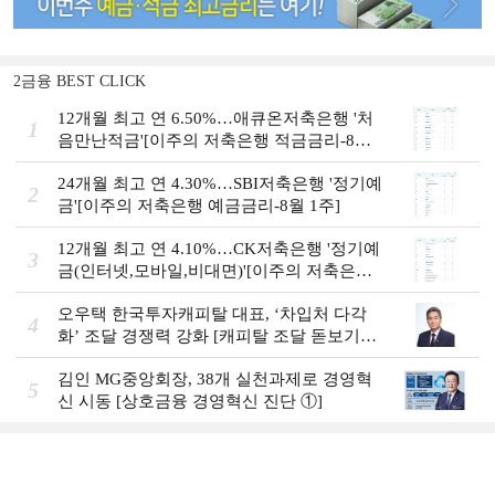
2금융 BEST CLICK
12개월 최고 연 6.50%…애큐온저축은행 '처
1
음만난적금'[이주의 저축은행 적금금리-8월
1주]
24개월 최고 연 4.30%…SBI저축은행 '정기예
2
금'[이주의 저축은행 예금금리-8월 1주]
12개월 최고 연 4.10%…CK저축은행 '정기예
3
금(인터넷,모바일,비대면)'[이주의 저축은행
예금금리-8월 1주]
오우택 한국투자캐피탈 대표, ‘차입처 다각
4
화ʼ 조달 경쟁력 강화 [캐피탈 조달 돋보기
(12)]
김인 MG중앙회장, 38개 실천과제로 경영혁
5
신 시동 [상호금융 경영혁신 진단 ①]