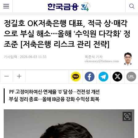
정길호 OK저축은행 대표, 적극 상·매각
으로 부실 해소…올해 ‘수익원 다각화’ 정
조준 [저축은행 리스크 관리 전략]
기사입력 : 2026-06-03 11:55
옥준석 기자
okmoney@fntimes.com
PF 고정이하여신·연체율 ‘0’ 달성…건전성 개선
부실 정리 종료…올해 IB금융 강화 수익성 회복