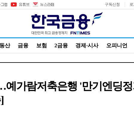
구독신청
로
부동산
금융
보험
2금융
경제·시사
오피니언
50%…예가람저축은행 '만기엔딩정
]