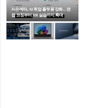
라온메타, AI 취업 플랫폼 강화…면
접 코칭부터 XR 실습까지 확대