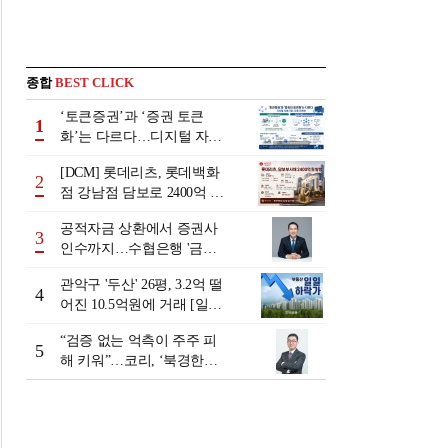
종합
BEST CLICK
‘토큰증권’과 ‘증권 토큰
1
화’는 다르다…디지털 자본
시장 다음 단계는
[DCM] 롯데리츠, 롯데백화
2
점 강남점 담보로 2400억 조
달…단기채 차환
공적자금 상환에서 증권사
3
인수까지…수협은행 '금융
그룹화' 25년 여정 [수협은
관악구 '두산' 26평, 3.2억 떨
행 금융그룹의 꿈①]
4
어진 10.5억원에 거래 [일일
하락가]
“검증 없는 억측이 주주 피
5
해 키워”…코리, ‘북경한미
미수채권 논란’ 정면 반박