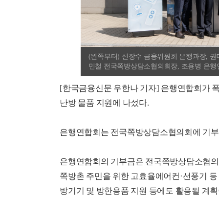
(왼쪽부터) 신장수 금융위원회 은행과장, 
민철 전국쪽방상담소협의회장, 조용병 은행연
[한국금융신문 우한나 기자] 은행연합회가 폭
난방 물품 지원에 나섰다.
은행연합회는 전국쪽방상담소협의회에 기부금 
은행연합회의 기부금은 전국쪽방상담소협의회
쪽방촌 주민을 위한 고효율에어컨·선풍기 등
방기기 및 방한용품 지원 등에도 활용될 계획