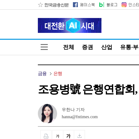
전체
증권
산업
유통·
금융
은행
조용병號 은행연합회,
우한나 기자
hanna@fntimes.com