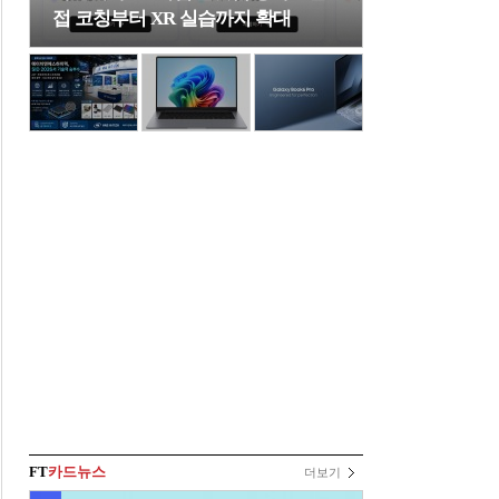
접 코칭부터 XR 실습까지 확대
FT
카드뉴스
더보기