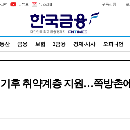
구독신청
로
부동산
금융
보험
2금융
경제·시사
오피니언
 기후 취약계층 지원…쪽방촌에