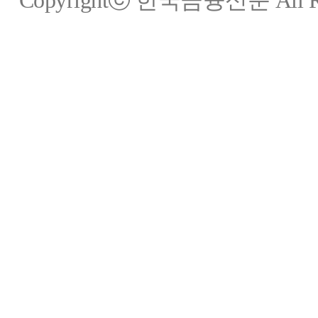
Copyrightⓒ 한국금융신문 All Rig