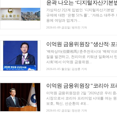
가상자산 2단계 입법인 ‘디지털자산기본법’
규제에 대한 ‘은행 51% 룰’, ‘거래소 대주
용에 여당과 업계가...
2026-01-09 금요일 | 방의진 기자
'백락상마(伯樂相馬)'춘추전국시대 '백락'이
질을 발견하고, 천리마로 키워낸 일화에서 탄생
사회'에서 이억원 금융위원...
2026-01-05 월요일 | 김성훈 기자
이억원 금융위원장은 2일 "2026년은 우리 증
시장으로서 코리아 프리미엄 시대를 여는 원년
보호, 혁신, 선순환의 4대...
2026-01-02 금요일 | 정선은 기자