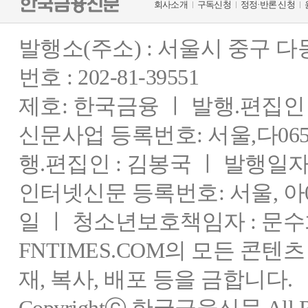
회사소개
구독신청
정정·반론 신청
발행소(주소) : 서울시 중구 
번호 : 202-81-39551
제호: 한국금융 ㅣ 발행.편집인 : 
신문사업 등록번호: 서울,다0655
행.편집인 : 김봉국 ㅣ 발행일자:
인터넷신문 등록번호: 서울, 아03
일 ㅣ 청소년보호책임자 : 문수
FNTIMES.COM의 모든 콘텐
재, 복사, 배포 등을 금합니다.