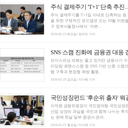
주식 결제주기 'T+1' 단축 추진
주식 결제주기를 T+1일 이내로 단축하는 등
을 위한 구체적인 로드맵은 오는 10월 마련
구 정부서울청사에서 ‘자본...
2026-06-23 화요일 | 방의진 기자
보이스피싱 피해는 줄고 있지만 금융사기 수
리딩방·로맨스스캠 등 SNS 기반 신종 스캠
템 구축과 현장형 예방 활동...
2026-05-29 금요일 | 지다혜 기자
이억원 금융위원장이 국민참여형 국민성장펀드
산업 성장의 과실을 국민과 함께 나누는 투
는 판매 첫날 일부 증권사 온라...
2026-05-25 월요일 | 지다혜 기자