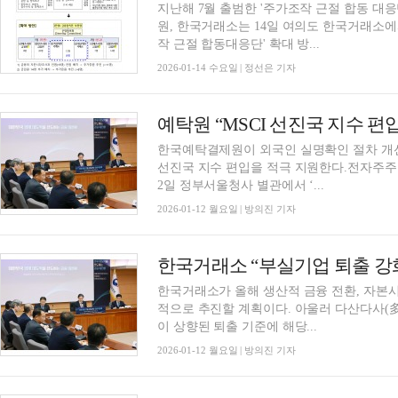
지난해 7월 출범한 '주가조작 근절 합동 대
원, 한국거래소는 14일 여의도 한국거래소에
작 근절 합동대응단' 확대 방...
2026-01-14 수요일 | 정선은 기자
한국예탁결제원이 외국인 실명확인 절차 개선
선진국 지수 편입을 적극 지원한다.전자주주
2일 정부서울청사 별관에서 ‘...
2026-01-12 월요일 | 방의진 기자
한국거래소 “부실기업 퇴출 강화
한국거래소가 올해 생산적 금융 전환, 자본시
적으로 추진할 계획이다. 아울러 다산다사(多産
이 상향된 퇴출 기준에 해당...
2026-01-12 월요일 | 방의진 기자