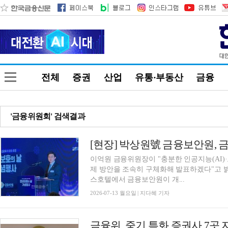
전체
증권
산업
유통·부동산
금융
'금융위원회' 검색결과
이억원 금융위원장이 "충분한 인공지능(AI)
제 방안을 조속히 구체화해 발표하겠다"고 밝
스호텔에서 금융보안원이 개...
2026-07-13 월요일 | 지다혜 기자
금융위, 중기 특화 증권사 7곳