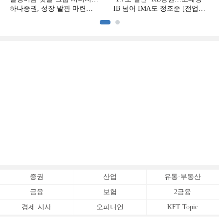
하나증권, 성장 발판 마련
IB 넘어 IMA도 정조준 [전업계
[전업계 추격하는 은행계
추격하는 은행계 증권사 (2)]
증권사 (3)]
증권
산업
유통·부동산
금융
보험
2금융
경제·시사
오피니언
KFT Topic