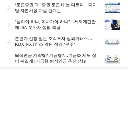
‘토큰증권’과 ‘증권 토큰화’는 다르다…디지
2
털 자본시장 다음 단계는
"남아야 하나, 이사가야 하나"…세제개편안
3
에 ISA 투자자 셈법 복잡
본인가 신청 앞둔 조각투자 장외거래소…
4
KDX·NXT컨소 막판 점검 ‘분주’
퇴직연금 계약형? 기금형?…기금화 제도 정
5
비 뭐길래 [기금형 퇴직연금 추진 (상)]