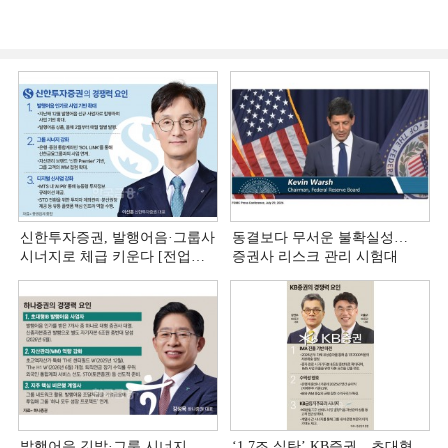
신한투자증권, 발행어음·그룹사
동결보다 무서운 불확실성…
시너지로 체급 키운다 [전업계
증권사 리스크 관리 시험대
추격하는 은행계 증권사 (4)]
발행어음 깃발·그룹 시너지…
‘1.7조 실탄’ KB증권…초대형