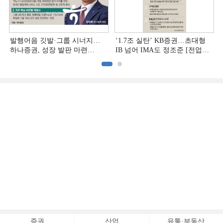
발행어음 깃발·그룹 시너지…
‘1.7조 실탄’ KB증권…초대형
하나증권, 성장 발판 마련
IB 넘어 IMA도 정조준 [전업계
[전업계 추격하는 은행계
추격하는 은행계 증권사 (2)]
증권사 (3)]
증권
산업
유통·부동산