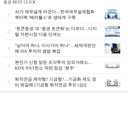
증권 BEST CLICK
AI가 재무설계 바꾼다…한국재무설계협회·
1
쿼터백 '베러웰스'로 생태계 구축
‘토큰증권’과 ‘증권 토큰화’는 다르다…디지
2
털 자본시장 다음 단계는
"남아야 하나, 이사가야 하나"…세제개편안
3
에 ISA 투자자 셈법 복잡
본인가 신청 앞둔 조각투자 장외거래소…
4
KDX·NXT컨소 막판 점검 ‘분주’
퇴직연금 계약형? 기금형?…기금화 제도 정
5
비 뭐길래 [기금형 퇴직연금 추진 (상)]