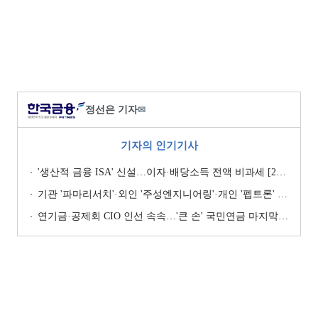
정선은 기자
✉
기자의 인기기사
'생산적 금융 ISA' 신설…이자·배당소득 전액 비과세 [2026 세제개편안]
기관 '파마리서치'·외인 '주성엔지니어링'·개인 '펩트론' 1위 [주간 코스닥 순매수- 2026년 7월27일~7월31일]
연기금·공제회 CIO 인선 속속…'큰 손' 국민연금 마지막 타자