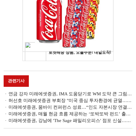
관련기사
연금 강자 미래에셋증권, IMA 도움닫기로 WM 도약 큰 그림 ['1호 IMA' 후보 분석 (1)]
허선호 미래에셋증권 부회장 "미국 중심 투자환경에 균열…중국·인도에서 새로운 기회"
미래에셋증권, 뭄바이 컨퍼런스 성료…“인도 자본시장 연결 고리 강화”
미래에셋증권, 매월 현금 흐름 제공하는 ‘또박또박 펀드’ 출시 [떴다! 신상품]
미래에셋증권, 강남에 'The Sage 패밀리오피스' 점포 신설…초고액자산가 맞춤 솔루션