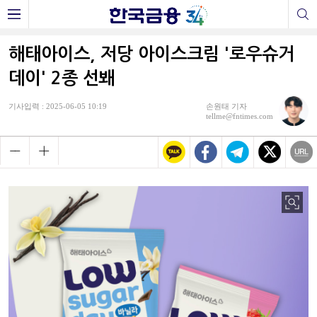
해태아이스, 저당 아이스크림 '로우슈거
데이' 2종 선봬
기사입력 : 2025-06-05 10:19
손원태 기자
tellme@fntimes.com