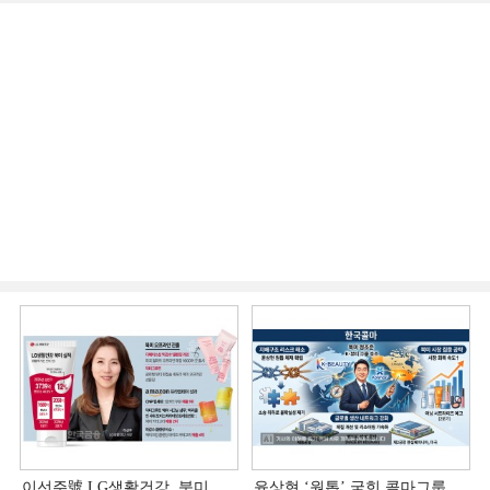
이선주號 LG생활건강, 북미
윤상현 ‘원톱ʼ 굳힌 콜마그룹…