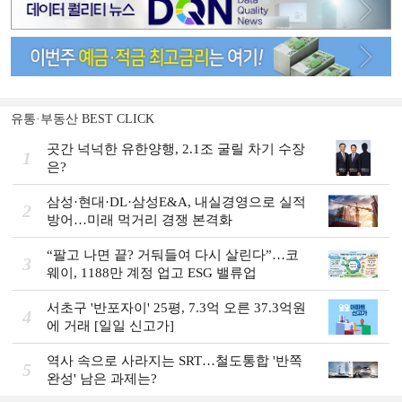
유통·부동산 BEST CLICK
곳간 넉넉한 유한양행, 2.1조 굴릴 차기 수장
1
은?
삼성·현대·DL·삼성E&A, 내실경영으로 실적
2
방어…미래 먹거리 경쟁 본격화
“팔고 나면 끝? 거둬들여 다시 살린다”…코
3
웨이, 1188만 계정 업고 ESG 밸류업
서초구 '반포자이' 25평, 7.3억 오른 37.3억원
4
에 거래 [일일 신고가]
역사 속으로 사라지는 SRT…철도통합 '반쪽
5
완성' 남은 과제는?