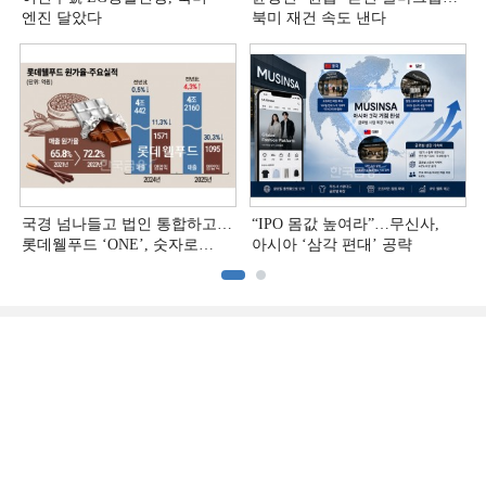
엔진 달았다
북미 재건 속도 낸다
국경 넘나들고 법인 통합하고…
“IPO 몸값 높여라”…무신사,
롯데웰푸드 ‘ONE’, 숫자로
아시아 ‘삼각 편대’ 공략
증명하다