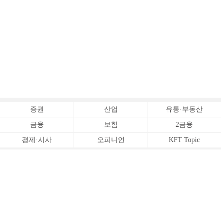
증권
산업
유통·부동산
금융
보험
2금융
경제·시사
오피니언
KFT Topic
전체서비스
Copyrightⓒ
한국금융신문 All Rights Reserved.