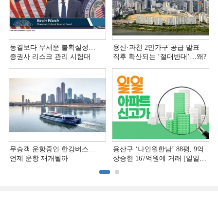
동결보다 무서운 불확실성…
용산·과천 2만가구 공급 발표
증권사 리스크 관리 시험대
직후 확산되는 ‘절대반대’…왜?
무승객 운항중인 한강버스…
용산구 ‘나인원한남’ 88평, 9억
언제 운항 재개될까
상승한 167억원에 거래 [일일
아파트 신고가]