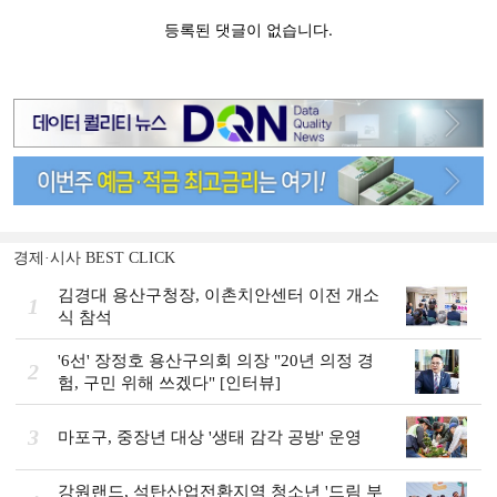
경제·시사 BEST CLICK
김경대 용산구청장, 이촌치안센터 이전 개소
1
식 참석
'6선' 장정호 용산구의회 의장 "20년 의정 경
2
험, 구민 위해 쓰겠다" [인터뷰]
3
마포구, 중장년 대상 '생태 감각 공방' 운영
강원랜드, 석탄산업전환지역 청소년 '드림 부