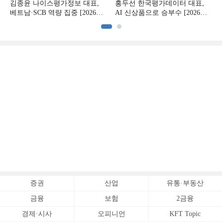
김종윤 나이스평가정보 대표,
홍두선 한국평가데이터 대표,
베트남·SCB 역량 집중 [2026
AI 신상품으로 승부수 [2026
CB사 하반기 전략 ②]
CB사 하반기 전략 ①]
증권
산업
유통·부동산
금융
보험
2금융
경제·시사
오피니언
KFT Topic