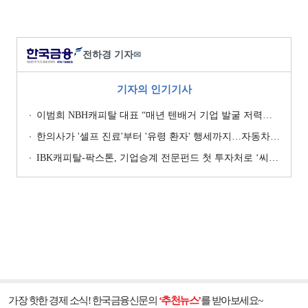
전하경 기자
✉
기자의 인기기사
이범희 NBH캐피탈 대표 “매년 텐배거 기업 발굴 저력…올해 ROE 20% 목표”
한의사가 '셀프 진료'부터 '유령 환자' 행세까지…자동차보험 악용 심각 [경상환자 8주룰 도입 초읽기]
IBK캐피탈-팍스톤, 기업승계 전문펀드 첫 투자처로 ‘씨엠디기술단’ 낙점 [캐피탈사 돋보기]
가장 핫한 경제 소식! 한국금융신문의
‘추천뉴스’
를 받아보세요~