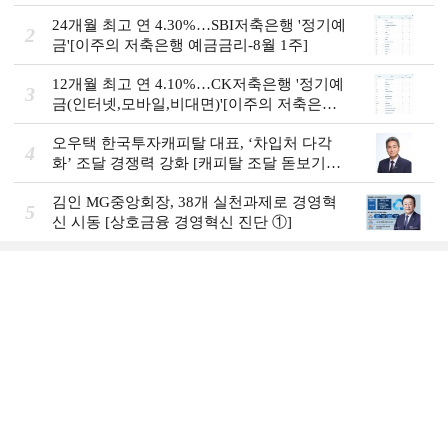
1주]
24개월 최고 연 4.30%…SBI저축은행 '정기예
2
금'[이주의 저축은행 예금금리-8월 1주]
12개월 최고 연 4.10%…CK저축은행 '정기예
3
금(인터넷,모바일,비대면)'[이주의 저축은행
예금금리-8월 1주]
오우택 한국투자캐피탈 대표, ‘차입처 다각
4
화ʼ 조달 경쟁력 강화 [캐피탈 조달 돋보기
(12)]
김인 MG중앙회장, 38개 실천과제로 경영혁
5
신 시동 [상호금융 경영혁신 진단 ①]