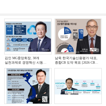
김인 MG중앙회장, 38개
남욱 한국기술신용평가 대표,
실천과제로 경영혁신 시동
종합CB 도약 목표 [2026 CB사
[상호금융 경영혁신 진단 ①]
하반기 전략 ③]