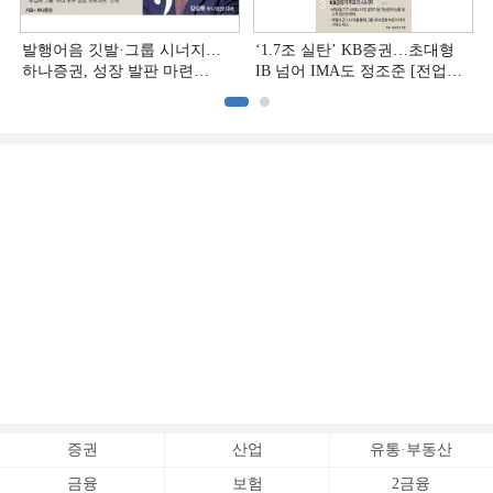
발행어음 깃발·그룹 시너지…
‘1.7조 실탄’ KB증권…초대형
하나증권, 성장 발판 마련
IB 넘어 IMA도 정조준 [전업계
[전업계 추격하는 은행계
추격하는 은행계 증권사 (2)]
증권사 (3)]
증권
산업
유통·부동산
금융
보험
2금융