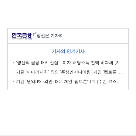
정선은 기자
✉
기자의 인기기사
'생산적 금융 ISA' 신설…이자·배당소득 전액 비과세 [2026 세제개편안]
기관 '파마리서치'·외인 '주성엔지니어링'·개인 '펩트론' 1위 [주간 코스닥 순매수- 2026년 7월27일~7월31일]
기관 '원익IPS'·외인 'ISC'·개인 '펩트론' 1위 [주간 코스닥 순매수- 2026년 7월6일~7월10일]