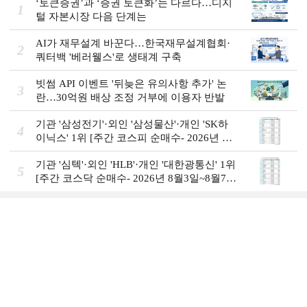
‘토큰증권’과 ‘증권 토큰화’는 다르다…디지
1
털 자본시장 다음 단계는
AI가 재무설계 바꾼다…한국재무설계협회·
2
쿼터백 '베러웰스'로 생태계 구축
빗썸 API 이벤트 '뒤늦은 유의사항 추가' 논
3
란…30억원 배상 조정 거부에 이용자 반발
기관 '삼성전기'·외인 '삼성물산'·개인 'SK하
4
이닉스' 1위 [주간 코스피 순매수- 2026년 8
월3일~8월7일]
기관 '심텍'·외인 'HLB'·개인 '대한광통신' 1위
5
[주간 코스닥 순매수- 2026년 8월3일~8월7
일]