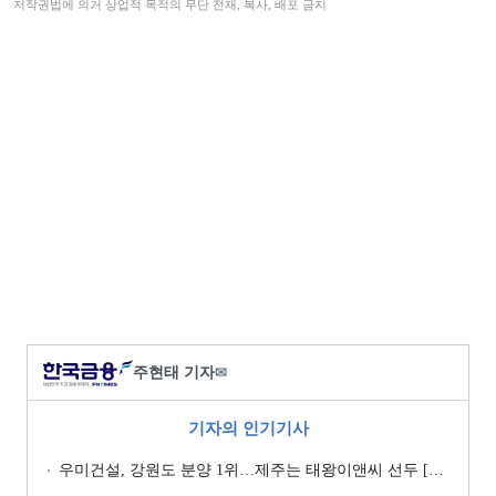
저작권법에 의거 상업적 목적의 무단 전재, 복사, 배포 금지
주현태 기자
✉
기자의 인기기사
우미건설, 강원도 분양 1위…제주는 태왕이앤씨 선두 [이 지역 분양왕-강원·제주]