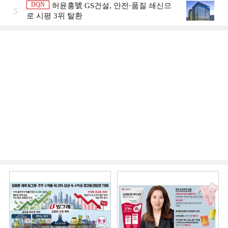
DQN
허윤홍號 GS건설, 안전·품질 쇄신으
5
로 시평 3위 탈환