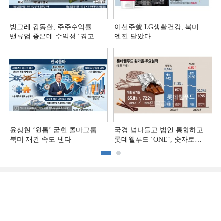
빙그레 김동환, 주주수익률·
이선주號 LG생활건강, 북미
밸류업 좋은데 수익성 ‘경고등ʼ
엔진 달았다
[정답은 TSR]
윤상현 ‘원톱ʼ 굳힌 콜마그룹…
국경 넘나들고 법인 통합하고…
북미 재건 속도 낸다
롯데웰푸드 ‘ONE’, 숫자로
증명하다