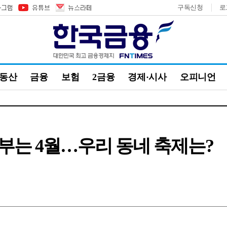
구독신청
로
부동산
금융
보험
2금융
경제·시사
오피니언
 부는 4월…우리 동네 축제는?