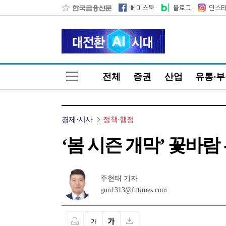
전체
증권
산업
유통·
경제·시사
정책·행정
‘봄 시즌 개막’ 꽃바람
주현태 기자
gun1313@fntimes.com