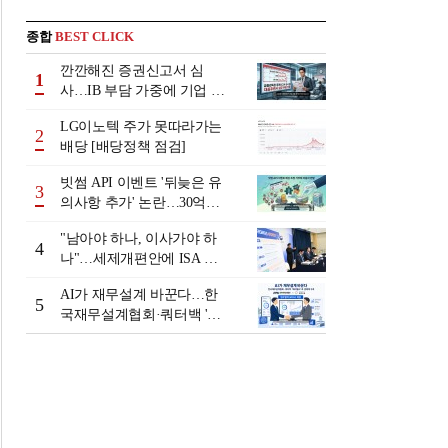
종합
BEST CLICK
깐깐해진 증권신고서 심
1
사…IB 부담 가중에 기업 자
금조달 '차질 우려'
LG이노텍 주가 못따라가는
2
배당 [배당정책 점검]
빗썸 API 이벤트 '뒤늦은 유
3
의사항 추가' 논란…30억원
배상 조정 거부에 이용자 반
"남아야 하나, 이사가야 하
발
4
나"…세제개편안에 ISA 투
자자 셈법 복잡
AI가 재무설계 바꾼다…한
5
국재무설계협회·쿼터백 '베
러웰스'로 생태계 구축