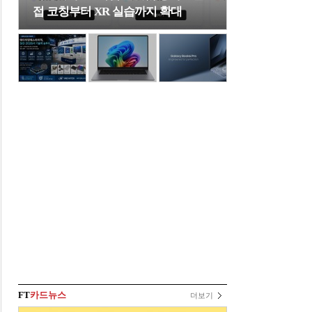
접 코칭부터 XR 실습까지 확대
FT
카드뉴스
더보기