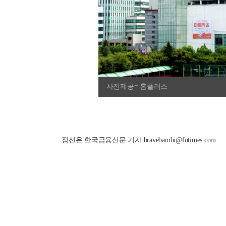
사진제공= 홈플러스
정선은 한국금융신문 기자 bravebambi@fntimes.com