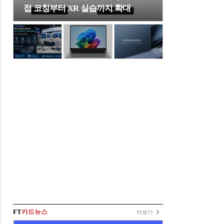
접 코칭부터 XR 실습까지 확대
FT
카드뉴스
더보기