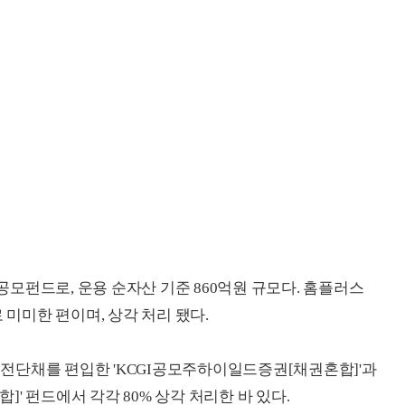
모펀드로, 운용 순자산 기준 860억원 규모다. 홈플러스
 미미한 편이며, 상각 처리 됐다.
스 전단채를 편입한 'KCGI공모주하이일드증권[채권혼합]'과
' 펀드에서 각각 80% 상각 처리한 바 있다.