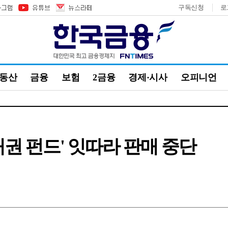
구독신청
로
부동산
금융
보험
2금융
경제·시사
오피니언
채권 펀드' 잇따라 판매 중단