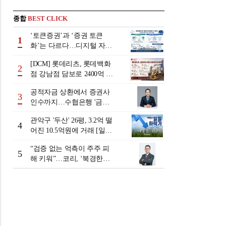
종합
BEST CLICK
‘토큰증권’과 ‘증권 토큰
1
화’는 다르다…디지털 자본
시장 다음 단계는
[DCM] 롯데리츠, 롯데백화
2
점 강남점 담보로 2400억 조
달…단기채 차환
공적자금 상환에서 증권사
3
인수까지…수협은행 '금융
그룹화' 25년 여정 [수협은
관악구 '두산' 26평, 3.2억 떨
행 금융그룹의 꿈①]
4
어진 10.5억원에 거래 [일일
하락가]
“검증 없는 억측이 주주 피
5
해 키워”…코리, ‘북경한미
미수채권 논란’ 정면 반박