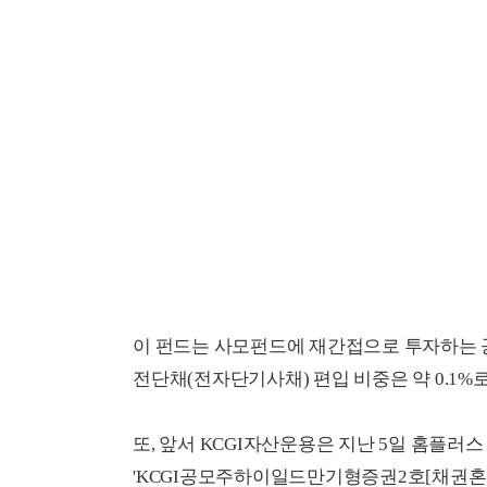
이 펀드는 사모펀드에 재간접으로 투자하는 공
전단채(전자단기사채) 편입 비중은 약 0.1%로
또, 앞서 KCGI자산운용은 지난 5일 홈플러
'KCGI공모주하이일드만기형증권2호[채권혼합]