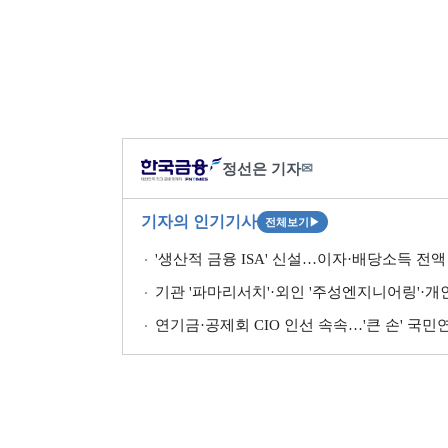
정선은 기자
✉
기자의 인기기사
전체보기
▶
'생산적 금융 ISA' 신설…이자·배당소득 전액 
기관 '파마리서치'·외인 '주성엔지니어링'·개인 '펩
연기금·공제회 CIO 인선 속속…'큰 손' 국