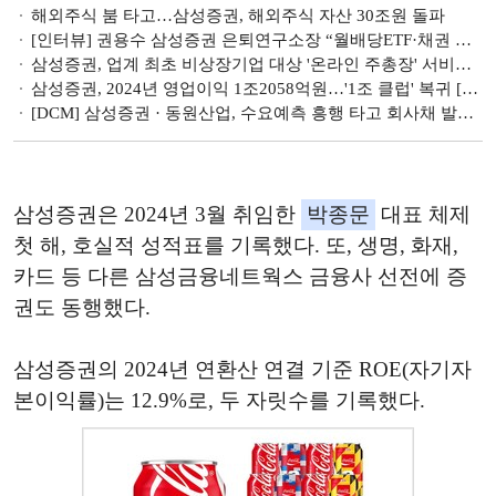
해외주식 붐 타고…삼성증권, 해외주식 자산 30조원 돌파
[인터뷰] 권용수 삼성증권 은퇴연구소장 “월배당ETF·채권 인컴 수익 다원화, 은퇴자에게 필수”
삼성증권, 업계 최초 비상장기업 대상 '온라인 주총장' 서비스 도입
삼성증권, 2024년 영업이익 1조2058억원…'1조 클럽' 복귀 [금융사 2024 실적]
[DCM] 삼성증권 · 동원산업, 수요예측 흥행 타고 회사채 발행 순항
삼성증권은 2024년 3월 취임한
박종문
대표 체제
첫 해, 호실적 성적표를 기록했다. 또, 생명, 화재,
카드 등 다른 삼성금융네트웍스 금융사 선전에 증
권도 동행했다.
삼성증권의 2024년 연환산 연결 기준 ROE(자기자
본이익률)는 12.9%로, 두 자릿수를 기록했다.