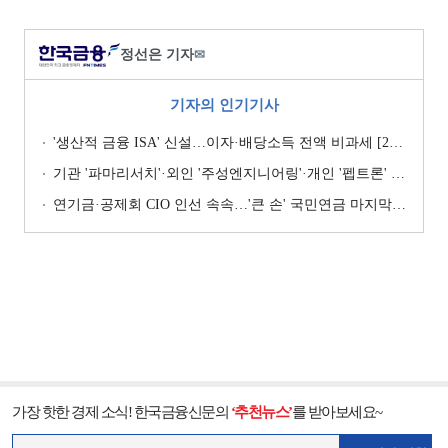
정선은 기자
✉
기자의 인기기사
'생산적 금융 ISA' 신설…이자·배당소득 전액 비과세 [2026 세제개편안]
기관 '파마리서치'·외인 '주성엔지니어링'·개인 '펩트론' 1위 [주간 코스닥 순매수- 2026년 7월27일~7월31일]
연기금·공제회 CIO 인선 속속…'큰 손' 국민연금 마지막 타자
가장 핫한 경제 소식! 한국금융신문의
‘추천뉴스’
를 받아보세요~