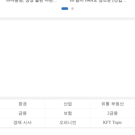
하나증권, 성장 발판 마련
IB 넘어 IMA도 정조준 [전업계
[전업계 추격하는 은행계
추격하는 은행계 증권사 (2)]
증권사 (3)]
증권
산업
유통·부동산
금융
보험
2금융
경제·시사
오피니언
KFT Topic