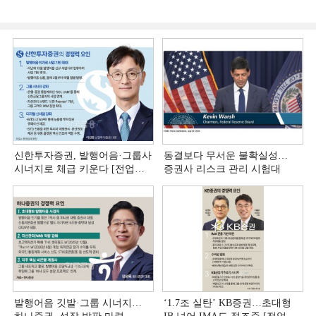
신한투자증권, 발행어음·그룹사
동결보다 무서운 불확실성…
시너지로 체급 키운다 [전업계
증권사 리스크 관리 시험대
추격하는 은행계 증권사 (4)]
발행어음 깃발·그룹 시너지…
‘1.7조 실탄’ KB증권…초대형