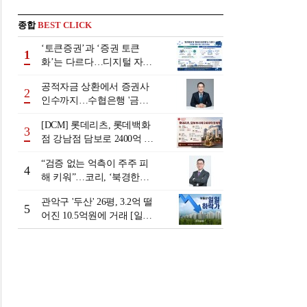
종합
BEST CLICK
‘토큰증권’과 ‘증권 토큰
1
화’는 다르다…디지털 자본
시장 다음 단계는
공적자금 상환에서 증권사
2
인수까지…수협은행 '금융
그룹화' 25년 여정 [수협은
[DCM] 롯데리츠, 롯데백화
행 금융그룹의 꿈①]
3
점 강남점 담보로 2400억 조
달…단기채 차환
“검증 없는 억측이 주주 피
4
해 키워”…코리, ‘북경한미
미수채권 논란’ 정면 반박
관악구 '두산' 26평, 3.2억 떨
5
어진 10.5억원에 거래 [일일
하락가]