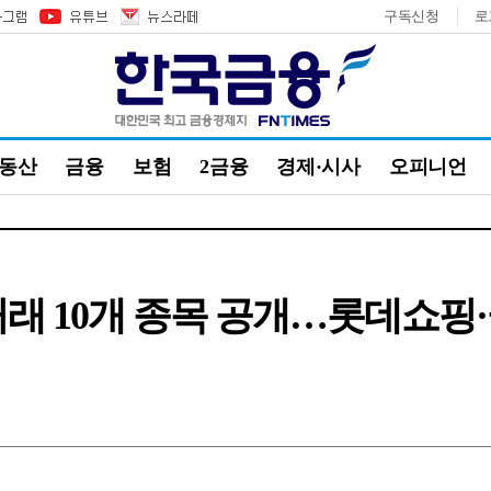
구독신청
로
부동산
금융
보험
2금융
경제·시사
오피니언
 거래 10개 종목 공개…롯데쇼핑