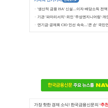
'생산적 금융 ISA' 신설…이자·배당소득 전액 
기관 '파마리서치'·외인 '주성엔지니어링'·개인 '펩
연기금·공제회 CIO 인선 속속…'큰 손' 국
가장 핫한 경제 소식! 한국금융신문의
‘추