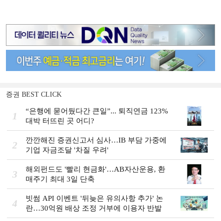
증권 BEST CLICK
“은행에 묻어뒀다간 큰일”... 퇴직연금 123%
1
대박 터뜨린 곳 어디?
깐깐해진 증권신고서 심사…IB 부담 가중에
2
기업 자금조달 '차질 우려'
해외펀드도 '빨리 현금화'…AB자산운용, 환
3
매주기 최대 3일 단축
빗썸 API 이벤트 '뒤늦은 유의사항 추가' 논
4
란…30억원 배상 조정 거부에 이용자 반발