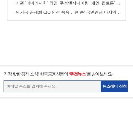
기관 '파마리서치'·외인 '주성엔지니어링'·개인 '펩트론' 1위 [주간 코스닥 순매수- 2026년 7월27일~7월31일]
연기금·공제회 CIO 인선 속속…'큰 손' 국민연금 마지막 타자
가장 핫한 경제 소식! 한국금융신문의
‘추천뉴스’
를 받아보세요~
뉴스레터 신청