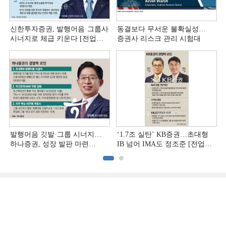
신한투자증권, 발행어음·그룹사
동결보다 무서운 불확실성…
시너지로 체급 키운다 [전업계
증권사 리스크 관리 시험대
추격하는 은행계 증권사 (4)]
발행어음 깃발·그룹 시너지…
‘1.7조 실탄’ KB증권…초대형
하나증권, 성장 발판 마련
IB 넘어 IMA도 정조준 [전업계
[전업계 추격하는 은행계
추격하는 은행계 증권사 (2)]
증권사 (3)]