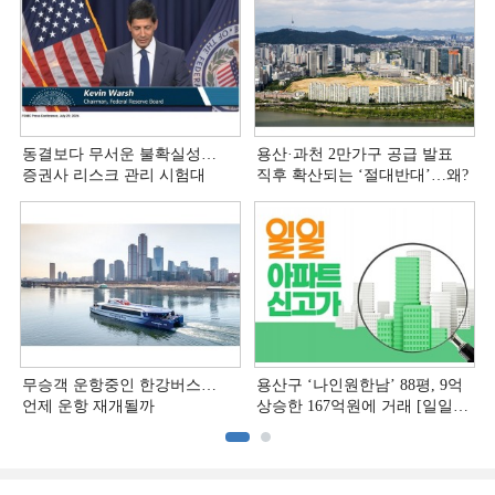
동결보다 무서운 불확실성…
용산·과천 2만가구 공급 발표
증권사 리스크 관리 시험대
직후 확산되는 ‘절대반대’…왜?
무승객 운항중인 한강버스…
용산구 ‘나인원한남’ 88평, 9억
언제 운항 재개될까
상승한 167억원에 거래 [일일
아파트 신고가]