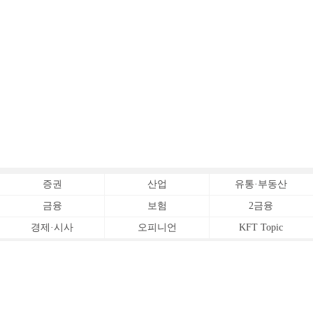
증권
산업
유통·부동산
금융
보험
2금융
경제·시사
오피니언
KFT Topic
전체서비스
Copyrightⓒ
한국금융신문 All Rights Reserved.