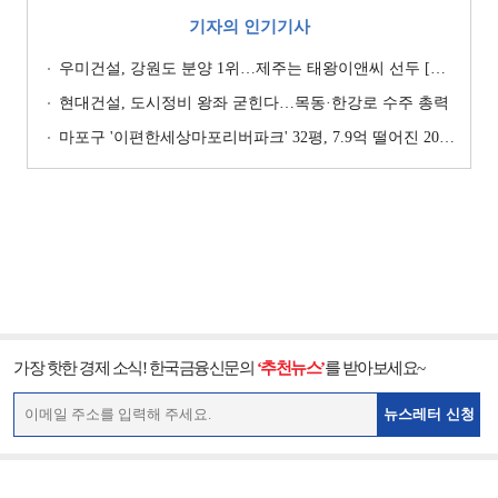
기자의 인기기사
우미건설, 강원도 분양 1위…제주는 태왕이앤씨 선두 [이 지역 분양왕-강원·제주]
현대건설, 도시정비 왕좌 굳힌다…목동·한강로 수주 총력
마포구 '이편한세상마포리버파크' 32평, 7.9억 떨어진 20.4억원에 거래 [일일 하락가]
가장 핫한 경제 소식! 한국금융신문의
‘추천뉴스’
를 받아보세요~
뉴스레터 신청