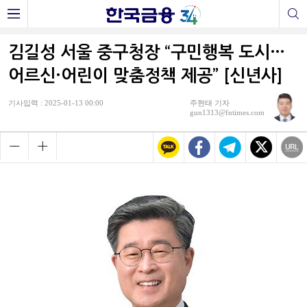
김길성 서울 중구청장 “구민행복 도시…
어르신·어린이 맞춤정책 제공” [신년사]
기사입력 : 2025-01-13 00:00
주현태 기자
gun1313@fntimes.com