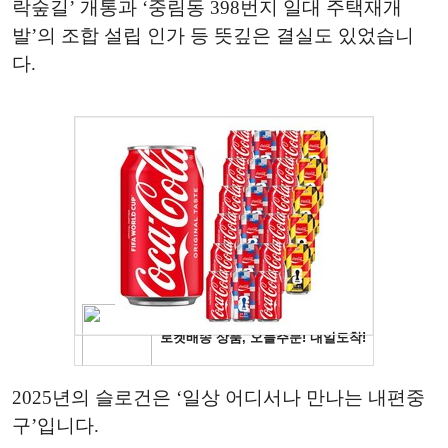
락숲길’ 개통과 ‘중림동 398번지 일대 주택재개
발’의 조합 설립 인가 등 뜻깊은 결실도 있었습니
다.
2025년의 슬로건은 ‘일상 어디서나 만나는 내편중
구’입니다.