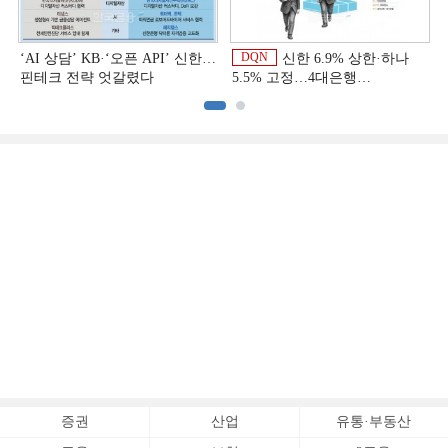
DQN
‘AI 상담’ KB·‘오픈 API’ 신한…
신한 6.9% 상한·하나
핀테크 전략 엇갈렸다
5.5% 고정…4대은행
중금리대출 승부수
이
증권
산업
유통·부동산