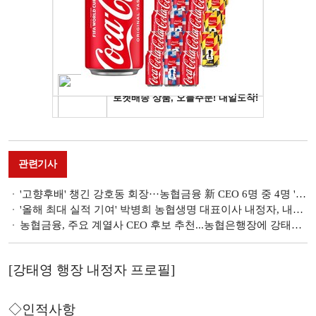
관련기사
'고향후배' 챙긴 강호동 회장···농협금융 新 CEO 6명 중 4명 '경상도' [농협금융 자회사 CEO 인사]
'올해 최대 실적 기여' 박병희 농협생명 대표이사 내정자, 내년 보험·투자손익 하락 방어 과제 [농협금융 자회사 CEO 인사]
농협금융, 주요 계열사 CEO 후보 추천...농협은행장에 강태영 농협캐피탈 부사장
[강태영 행장 내정자 프로필]
◇인적사항