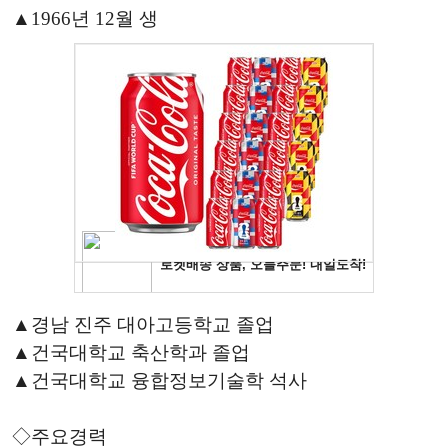
▲1966년 12월 생
▲경남 진주 대아고등학교 졸업
▲건국대학교 축산학과 졸업
▲건국대학교 융합정보기술학 석사
◇주요경력