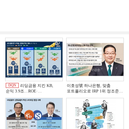
DQN
리딩금융 지킨 KB,
이호성號 하나은행, 맞춤
순익 3.9조…ROE·
포트폴리오로 IRP 1위 정조준
비용효율성까지 선두 [2026
[은행권 연금 방어전]
이
상반기 금융 리그테이블]