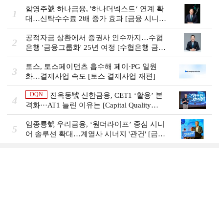
함영주號 하나금융, '하나더넥스트‘ 연계 확
1
대…신탁수수료 2배 증가 효과 [금융 시니어
비즈니스 돋보기]
공적자금 상환에서 증권사 인수까지…수협
2
은행 '금융그룹화' 25년 여정 [수협은행 금융
그룹의 꿈①]
토스, 토스페이먼츠 흡수해 페이·PG 일원
3
화…결제사업 속도 [토스 결제사업 재편]
DQN
진옥동號 신한금융, CET1 ‘활용’ 본
4
격화···AT1 늘린 이유는 [Capital Quality
Review]
임종룡號 우리금융, ‘원더라이프’ 중심 시니
5
어 솔루션 확대…계열사 시너지 '관건' [금융
시니어 비즈니스 돋보기]