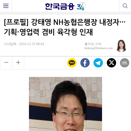
[프로필] 강태영 NH농협은행장 내정자…
기획·영업력 겸비 육각형 인재
기사입력 : 2024-12-23 08:04
홍지인 기자
helena@fntimes.com