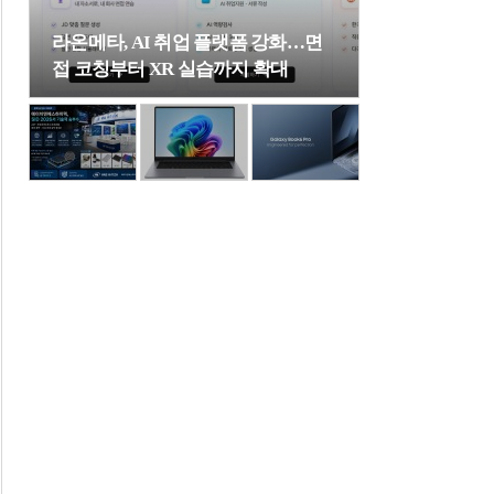
라온메타, AI 취업 플랫폼 강화…면
접 코칭부터 XR 실습까지 확대