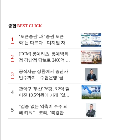
종합
BEST CLICK
‘토큰증권’과 ‘증권 토큰
1
화’는 다르다…디지털 자본
시장 다음 단계는
[DCM] 롯데리츠, 롯데백화
2
점 강남점 담보로 2400억 조
달…단기채 차환
공적자금 상환에서 증권사
3
인수까지…수협은행 '금융
그룹화' 25년 여정 [수협은
관악구 '두산' 26평, 3.2억 떨
행 금융그룹의 꿈①]
4
어진 10.5억원에 거래 [일일
하락가]
“검증 없는 억측이 주주 피
5
해 키워”…코리, ‘북경한미
미수채권 논란’ 정면 반박