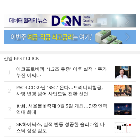
산업 BEST CLICK
에코프로비엠, ‘1.2조 유증’ 이후 실적‧주가
1
부진 어쩌나
FSC·LCC 아닌 ‘SSC’ 온다…트리니티항공,
2
사명 변경 넘어 사업모델 전환 선언
한화, 서울불꽃축제 9월 5일 개최…안전인력
3
역대 최대
SK하이닉스, 실적 반등 성공한 솔리다임 나
4
스닥 상장 검토