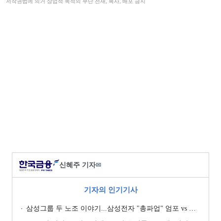
저작권법에 의거 상업적 목적의 무단 전재, 복사, 배포 금지
신혜주 기자
✉
기자의 인기기사
삼성그룹 두 노조 이야기...삼성전자 "총파업" 엄포 vs 삼성重 '노사 원팀' 자처