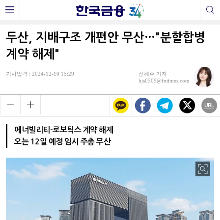
두산, 지배구조 개편안 무산…"분할합병
계약 해제"
기사입력 : 2024-12-10 15:29
신혜주 기자
hjs0509@fntimes.com
에너빌리티-로보틱스 계약 해제
오는 12일 예정 임시 주총 무산