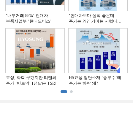
‘내부거래 88%ʼ 현대차
‘현대차보다 실적 좋은데
부품사업부 ‘현대모비스ʼ
주가는 왜?ʼ 기아는 서럽다
[정답은 TSR]
효성, 화학 구했지만 티엔씨
HS효성 첨단소재 ‘승부수’에
주가 ‘반토막’ [정답은 TSR]
주가는 하락 왜?