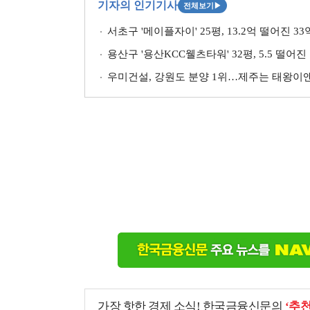
기자의 인기기사
전체보기
▶
서초구 '메이플자이' 25평, 13.2억 떨어진 3
용산구 '용산KCC웰츠타워' 32평, 5.5 떨어진
우미건설, 강원도 분양 1위…제주는 태왕이앤
가장 핫한 경제 소식! 한국금융신문의
‘추