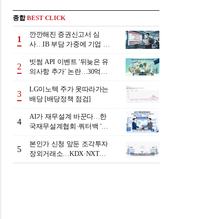
종합
BEST CLICK
깐깐해진 증권신고서 심
1
사…IB 부담 가중에 기업 자
금조달 '차질 우려'
빗썸 API 이벤트 '뒤늦은 유
2
의사항 추가' 논란…30억원
배상 조정 거부에 이용자 반
LG이노텍 주가 못따라가는
발
3
배당 [배당정책 점검]
AI가 재무설계 바꾼다…한
4
국재무설계협회·쿼터백 '베
러웰스'로 생태계 구축
본인가 신청 앞둔 조각투자
5
장외거래소…KDX·NXT컨
소 막판 점검 ‘분주’