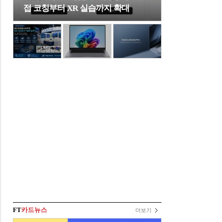
접 코칭부터 XR 실습까지 확대
FT
카드뉴스
더보기