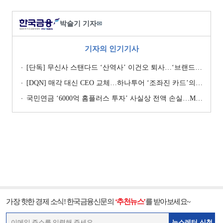
박슬기 기자
✉
기자의 인기기사
[단독] 무신사 스탠다드 ‘산역사’ 이건오 퇴사…‘브랜드 정체성’ 전환점 맞나
[DQN] 매각 대신 CEO 교체…하나투어 ‘조좌진 카드’의 속내 [Z-스코어 기업가치 바로보기]
국민연금 ‘6000억 홈플러스 투자’ 사실상 전액 손실…MBK 책임론 재점화
가장 핫한 경제 소식! 한국금융신문의
‘추천뉴스’
를 받아보세요~
뉴스레터 신청