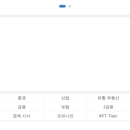
증명하다
증권
산업
유통·부동산
금융
보험
2금융
경제·시사
오피니언
KFT Topic