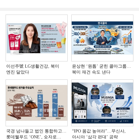
이선주號 LG생활건강, 북미
윤상현 ‘원톱ʼ 굳힌 콜마그룹…
엔진 달았다
북미 재건 속도 낸다
국경 넘나들고 법인 통합하고…
“IPO 몸값 높여라”…무신사,
롯데웰푸드 ‘ONE’, 숫자로
아시아 ‘삼각 편대’ 공략