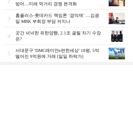
2
방어…미래 먹거리 경쟁 본격화
홈플러스·롯데카드 책임론 ‘겹악재’ …김광
3
일 MBK 부회장 부담 커지나
곳간 넉넉한 유한양행, 2.1조 굴릴 차기 수장
4
은?
서대문구 'DMC래미안e편한세상' 18평, 5억
5
떨어진 9억원에 거래 [일일 하락가]