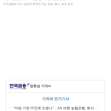
저작권법에 의거 상업적 목적의 무단 전재, 복사, 배포 금지
장호성 기자
✉
기자의 인기기사
“지방 가면 IT인재 오겠나”…AX 바쁜 농협은행, 본사 이전설에 ‘긴장’ [막 오른 금융권 하투(夏鬪)]