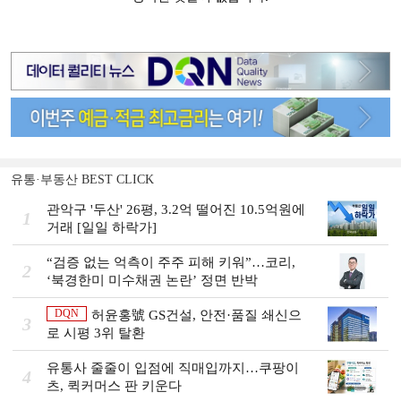
유통·부동산 BEST CLICK
관악구 '두산' 26평, 3.2억 떨어진 10.5억원에
1
거래 [일일 하락가]
“검증 없는 억측이 주주 피해 키워”…코리,
2
‘북경한미 미수채권 논란’ 정면 반박
DQN
허윤홍號 GS건설, 안전·품질 쇄신으
3
로 시평 3위 탈환
유통사 줄줄이 입점에 직매입까지…쿠팡이
4
츠, 퀵커머스 판 키운다