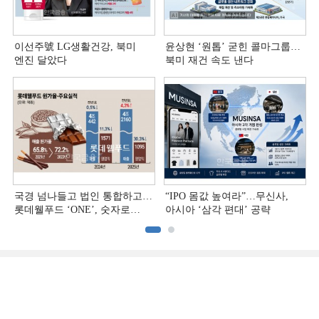
이선주號 LG생활건강, 북미
윤상현 ‘원톱ʼ 굳힌 콜마그룹…
엔진 달았다
북미 재건 속도 낸다
국경 넘나들고 법인 통합하고…
“IPO 몸값 높여라”…무신사,
롯데웰푸드 ‘ONE’, 숫자로
아시아 ‘삼각 편대’ 공략
증명하다