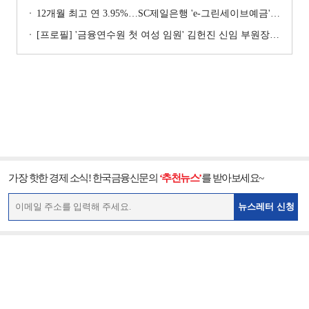
12개월 최고 연 3.95%…SC제일은행 'e-그린세이브예금' [이주의 은행 예금금리-8월 1주]
[프로필] '금융연수원 첫 여성 임원' 김헌진 신임 부원장···교육·디지털·기획 '올라운더'
가장 핫한 경제 소식! 한국금융신문의
‘추천뉴스’
를 받아보세요~
뉴스레터 신청