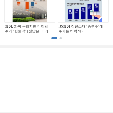
효성, 화학 구했지만 티엔씨
HS효성 첨단소재 ‘승부수’에
주가 ‘반토막’ [정답은 TSR]
주가는 하락 왜?