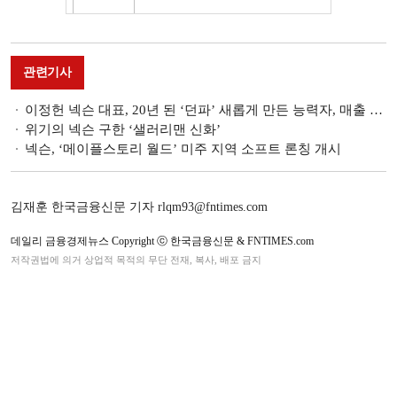
관련기사
이정헌 넥슨 대표, 20년 된 ‘던파’ 새롭게 만든 능력자, 매출 4조 눈앞
위기의 넥슨 구한 ‘샐러리맨 신화’
넥슨, ‘메이플스토리 월드’ 미주 지역 소프트 론칭 개시
김재훈 한국금융신문 기자 rlqm93@fntimes.com
데일리 금융경제뉴스 Copyright ⓒ 한국금융신문 & FNTIMES.com
저작권법에 의거 상업적 목적의 무단 전재, 복사, 배포 금지