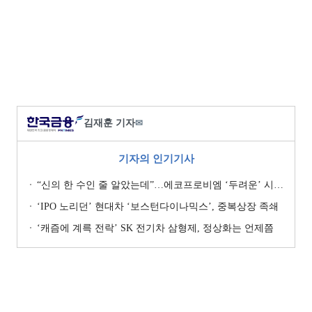
김재훈 기자
✉
기자의 인기기사
“신의 한 수인 줄 알았는데”…에코프로비엠 ‘두려운’ 시나리오
‘IPO 노리던’ 현대차 ‘보스턴다이나믹스’, 중복상장 족쇄
‘캐즘에 계륵 전락’ SK 전기차 삼형제, 정상화는 언제쯤