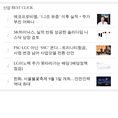
산업 BEST CLICK
에코프로비엠, ‘1.2조 유증’ 이후 실적‧주가
1
부진 어쩌나
SK하이닉스, 실적 반등 성공한 솔리다임 나
2
스닥 상장 검토
FSC·LCC 아닌 ‘SSC’ 온다…트리니티항공,
3
사명 변경 넘어 사업모델 전환 선언
LG이노텍 주가 못따라가는 배당 [배당정책
4
점검]
한화, 서울불꽃축제 9월 5일 개최…안전인력
5
역대 최대