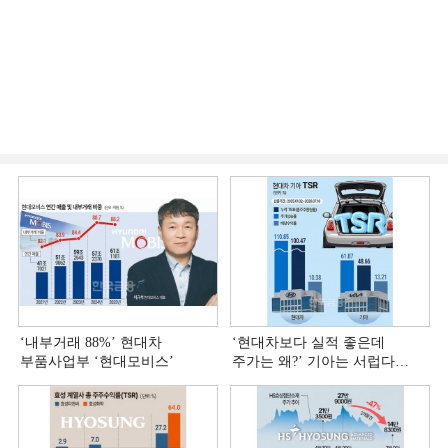
‘내부거래 88%ʼ 현대차
‘현대차보다 실적 좋은데
부품사업부 ‘현대모비스ʼ
주가는 왜?ʼ 기아는 서럽다
[정답은 TSR]