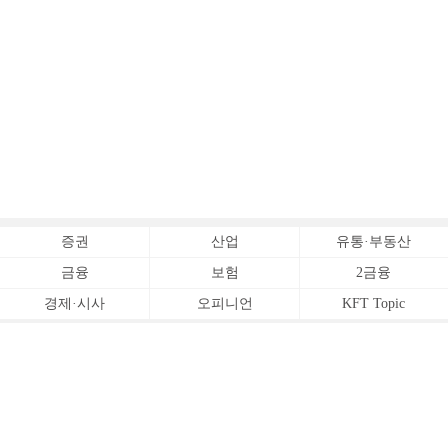
증권
산업
유통·부동산
금융
보험
2금융
경제·시사
오피니언
KFT Topic
전체서비스
Copyrightⓒ
한국금융신문 All Rights Reserved.