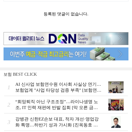
보험 BEST CLICK
AI 신사업 보험연수원 이사회 사실상 연기…
1
보험업계 "사업 타당성 검증 부족" [보험연수
원 AI사업 논란]
“희망퇴직 아닌 구조조정”…라이나생명 노
2
조, IT 인력 재편에 반발 집회 [막 오른 금융
권 하투(夏鬪)]
강병관 신한EZ손보 대표, 적자 개선·영업강
3
화 특명…하반기 성과 가시화 [진옥동호 신
한금융, 부스트업 점검]