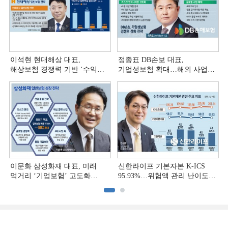
이석현 현대해상 대표,
정종표 DB손보 대표,
해상보험 경쟁력 기반 ‘수익
기업성보험 확대…해외 사업
다변화ʼ [손보사 일반보험 전략
다변화 [손보사 일반보험 전략
(3)]
(2)]
이문화 삼성화재 대표, 미래
신한라이프 기본자본 K-ICS
먹거리 ‘기업보험’ 고도화
95.93%…위험액 관리 난이도
[손보사 일반보험 전략 (1)]
상승 [보험사 기본자본 점검]