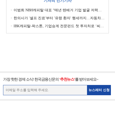
기자의 인기기사
이범희 NBH캐피탈 대표 “매년 텐배거 기업 발굴 저력…올해 ROE 20% 목표”
한의사가 '셀프 진료'부터 '유령 환자' 행세까지…자동차보험 악용 심각 [경상환자 8주룰 도입 초읽기]
IBK캐피탈-팍스톤, 기업승계 전문펀드 첫 투자처로 ‘씨엠디기술단’ 낙점 [캐피탈사 돋보기]
가장 핫한 경제 소식! 한국금융신문의
‘추천뉴스’
를 받아보세요~
뉴스레터 신청