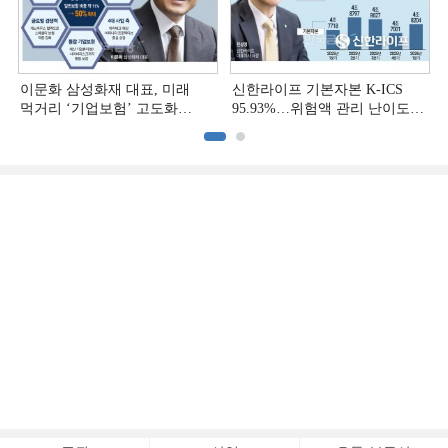
이문화 삼성화재 대표, 미래
신한라이프 기본자본 K-ICS
먹거리 ‘기업보험’ 고도화
95.93%…위험액 관리 난이도
[손보사 일반보험 전략 (1)]
상승 [보험사 기본자본 점검]