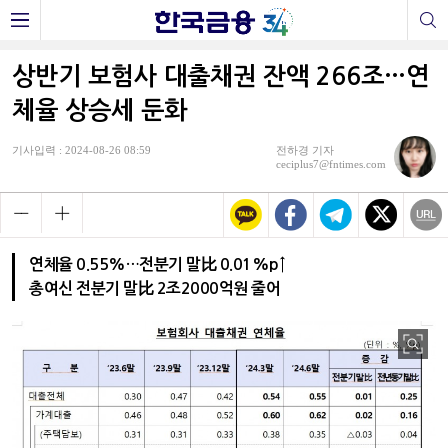
상반기 보험사 대출채권 잔액 266조…연
체율 상승세 둔화
기사입력 : 2024-08-26 08:59
전하경 기자
ceciplus7@fntimes.com
연체율 0.55%…전분기 말比 0.01%p↑
총여신 전분기 말比 2조2000억원 줄어