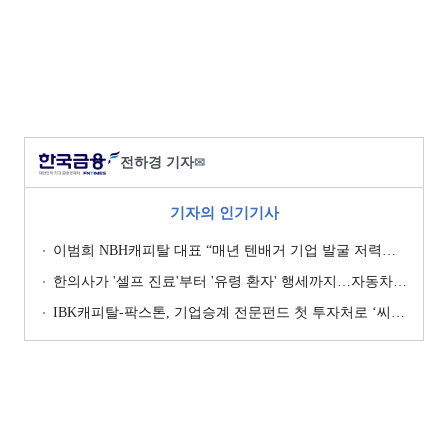
전하경 기자
✉
기자의 인기기사
이범희 NBH캐피탈 대표 “매년 텐배거 기업 발굴 저력…올해 ROE 20% 목표”
한의사가 '셀프 진료'부터 '유령 환자' 행세까지…자동차보험 악용 심각 [경상환자 8주룰 도입 초읽기]
IBK캐피탈-팍스톤, 기업승계 전문펀드 첫 투자처로 ‘씨엠디기술단’ 낙점 [캐피탈사 돋보기]