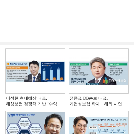
이석현 현대해상 대표,
정종표 DB손보 대표,
해상보험 경쟁력 기반 ‘수익
기업성보험 확대…해외 사업
다변화ʼ [손보사 일반보험 전략
다변화 [손보사 일반보험 전략
(3)]
(2)]