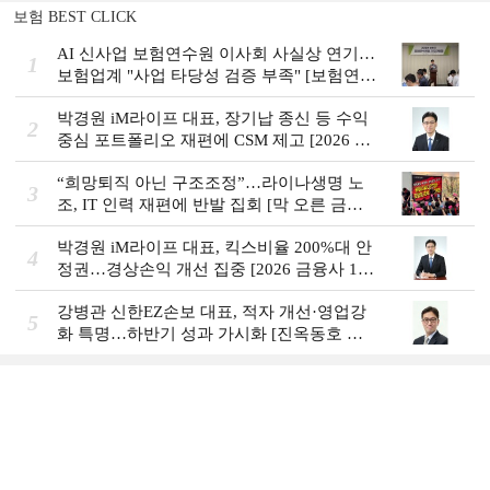
보험 BEST CLICK
AI 신사업 보험연수원 이사회 사실상 연기…
1
보험업계 "사업 타당성 검증 부족" [보험연수
원 AI사업 논란]
박경원 iM라이프 대표, 장기납 종신 등 수익
2
중심 포트폴리오 재편에 CSM 제고 [2026 금
융사 상반기 실적]
“희망퇴직 아닌 구조조정”…라이나생명 노
3
조, IT 인력 재편에 반발 집회 [막 오른 금융
권 하투(夏鬪)]
박경원 iM라이프 대표, 킥스비율 200%대 안
4
정권…경상손익 개선 집중 [2026 금융사 1분
기 실적]
강병관 신한EZ손보 대표, 적자 개선·영업강
5
화 특명…하반기 성과 가시화 [진옥동호 신
한금융, 부스트업 점검]