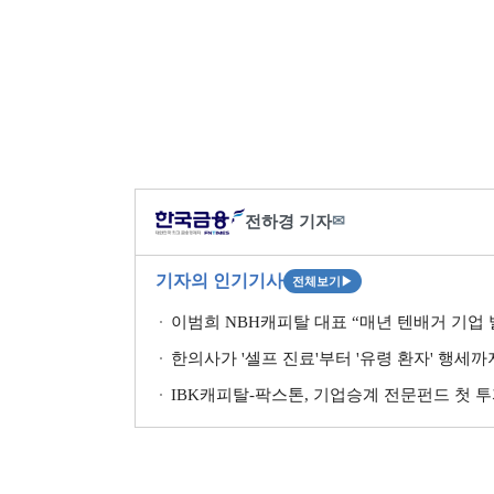
전하경 기자
✉
기자의 인기기사
전체보기
▶
이범희 NBH캐피탈 대표 “매년 텐배거 기업 발
한의사가 '셀프 진료'부터 '유령 환자' 행세
IBK캐피탈-팍스톤, 기업승계 전문펀드 첫 투