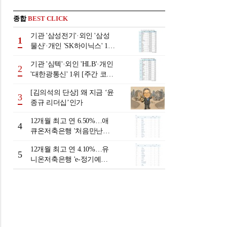
종합
BEST CLICK
기관 '삼성전기'·외인 '삼성
1
물산'·개인 'SK하이닉스' 1위
[주간 코스피 순매수- 2026
기관 '심텍'·외인 'HLB'·개인
년 8월3일~8월7일]
2
'대한광통신' 1위 [주간 코스
닥 순매수- 2026년 8월3일~8
[김의석의 단상] 왜 지금 ‘윤
월7일]
3
종규 리더십’인가
12개월 최고 연 6.50%…애
4
큐온저축은행 '처음만난적
금'[이주의 저축은행 적금금
12개월 최고 연 4.10%…유
리-8월 2주]
5
니온저축은행 'e-정기예
금'[이주의 저축은행 예금금
리-8월 2주]