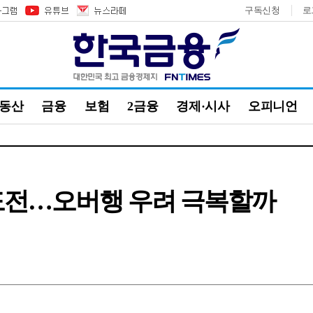
구독신청
로
부동산
금융
보험
2금융
경제·시사
오피니언
재도전…오버행 우려 극복할까