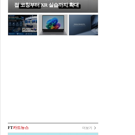
접 코칭부터 XR 실습까지 확대
FT
카드뉴스
더보기