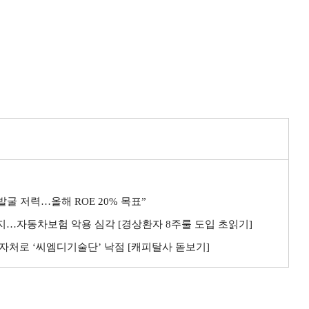
굴 저력…올해 ROE 20% 목표”
까지…자동차보험 악용 심각 [경상환자 8주룰 도입 초읽기]
자처로 ‘씨엠디기술단’ 낙점 [캐피탈사 돋보기]