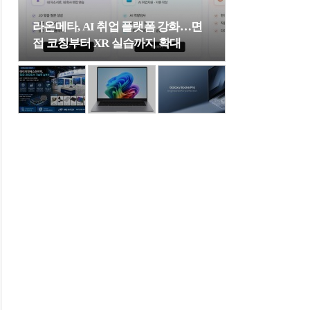
라온메타, AI 취업 플랫폼 강화…면
접 코칭부터 XR 실습까지 확대