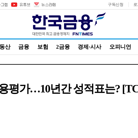
구독신청
로
부동산
금융
보험
2금융
경제·시사
오피니언
가…10년간 성적표는? [TCB 