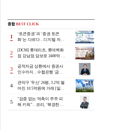
종합
BEST CLICK
‘토큰증권’과 ‘증권 토큰
1
화’는 다르다…디지털 자본
시장 다음 단계는
[DCM] 롯데리츠, 롯데백화
2
점 강남점 담보로 2400억 조
달…단기채 차환
공적자금 상환에서 증권사
3
인수까지…수협은행 '금융
그룹화' 25년 여정 [수협은
관악구 '두산' 26평, 3.2억 떨
행 금융그룹의 꿈①]
4
어진 10.5억원에 거래 [일일
하락가]
“검증 없는 억측이 주주 피
5
해 키워”…코리, ‘북경한미
미수채권 논란’ 정면 반박