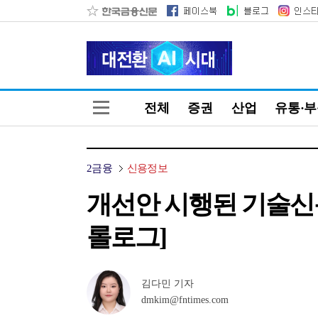
전체
증권
산업
유통·
2금융
신용정보
개선안 시행된 기술신용평
롤로그]
김다민 기자
dmkim@fntimes.com