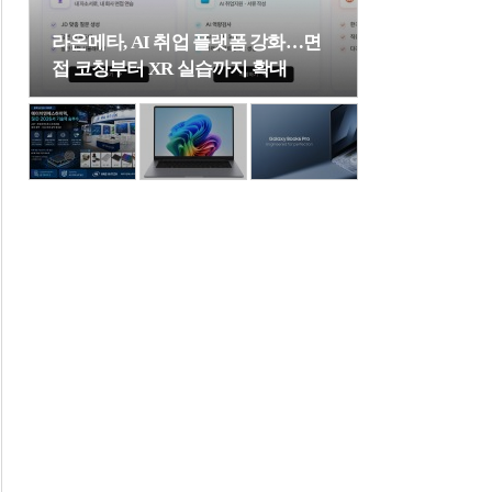
라온메타, AI 취업 플랫폼 강화…면
접 코칭부터 XR 실습까지 확대