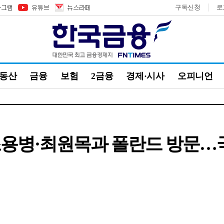
구독신청
로
부동산
금융
보험
2금융
경제·시사
오피니언
조용병·최원목과 폴란드 방문…국