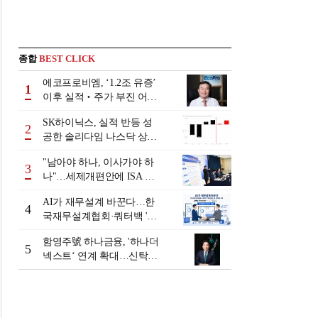
종합
BEST CLICK
에코프로비엠, ‘1.2조 유증’
1
이후 실적‧주가 부진 어쩌
나
SK하이닉스, 실적 반등 성
2
공한 솔리다임 나스닥 상장
검토
"남아야 하나, 이사가야 하
3
나"…세제개편안에 ISA 투
자자 셈법 복잡
AI가 재무설계 바꾼다…한
4
국재무설계협회·쿼터백 '베
러웰스'로 생태계 구축
함영주號 하나금융, '하나더
5
넥스트‘ 연계 확대…신탁수
수료 2배 증가 효과 [금융 시
니어 비즈니스 돋보기]