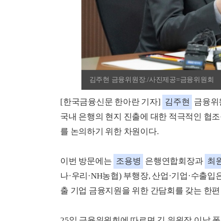
김주현 금융위원장./사진제공=금융위원회
[한국금융신문 한아란 기자]
김주현
금융위원
국내 은행의 현지 진출에 대한 적극적인 협조
를 논의하기 위한 차원이다.
이번 방문에는
조용병
은행연합회장과
최
나·우리·NH농협) 부행장, 산업·기업·수출입
출 기업 금융지원을 위한 간담회를 갖는 한편
25일 금융위원회에 따르면 김 위원장 이날 