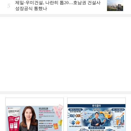
제일·우미건설, 나란히 톱20…호남권 건설사
5
성장공식 통했나