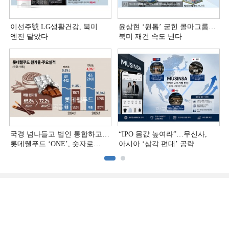
이선주號 LG생활건강, 북미
윤상현 ‘원톱ʼ 굳힌 콜마그룹…
엔진 달았다
북미 재건 속도 낸다
국경 넘나들고 법인 통합하고…
“IPO 몸값 높여라”…무신사,
롯데웰푸드 ‘ONE’, 숫자로
아시아 ‘삼각 편대’ 공략
증명하다