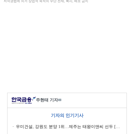
저작권법에 의거 상업적 목적의 무단 전재, 복사, 배포 금지
주현태 기자
✉
기자의 인기기사
우미건설, 강원도 분양 1위…제주는 태왕이앤씨 선두 [이 지역 분양왕-강원·제주]