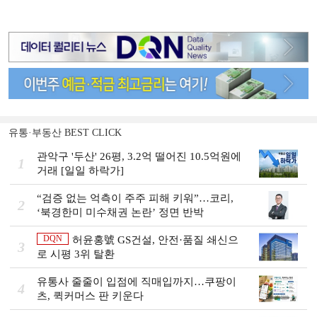
유통·부동산 BEST CLICK
관악구 '두산' 26평, 3.2억 떨어진 10.5억원에
1
거래 [일일 하락가]
“검증 없는 억측이 주주 피해 키워”…코리,
2
‘북경한미 미수채권 논란’ 정면 반박
DQN
허윤홍號 GS건설, 안전·품질 쇄신으
3
로 시평 3위 탈환
유통사 줄줄이 입점에 직매입까지…쿠팡이
4
츠, 퀵커머스 판 키운다