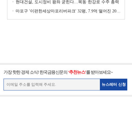
현대건설, 도시정비 왕좌 굳힌다…목동·한강로 수주 총력
마포구 '이편한세상마포리버파크' 32평, 7.9억 떨어진 20.4억원에 거래 [일일 하락가]
가장 핫한 경제 소식! 한국금융신문의
‘추천뉴스’
를 받아보세요~
뉴스레터 신청