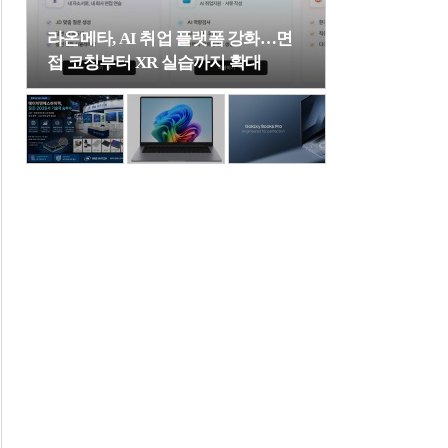
라온메타, AI 취업 플랫폼 강화…면
접 코칭부터 XR 실습까지 확대