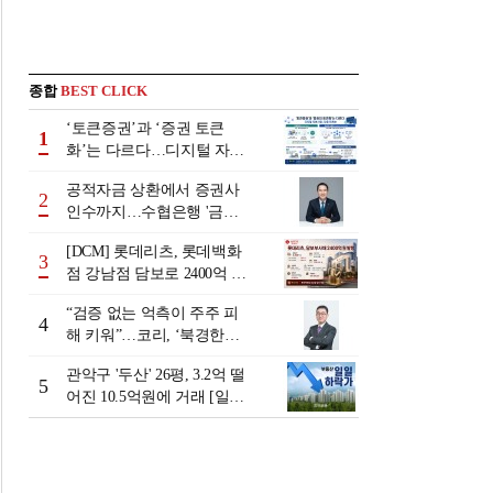
종합
BEST CLICK
‘토큰증권’과 ‘증권 토큰
1
화’는 다르다…디지털 자본
시장 다음 단계는
공적자금 상환에서 증권사
2
인수까지…수협은행 '금융
그룹화' 25년 여정 [수협은
[DCM] 롯데리츠, 롯데백화
행 금융그룹의 꿈①]
3
점 강남점 담보로 2400억 조
달…단기채 차환
“검증 없는 억측이 주주 피
4
해 키워”…코리, ‘북경한미
미수채권 논란’ 정면 반박
관악구 '두산' 26평, 3.2억 떨
5
어진 10.5억원에 거래 [일일
하락가]