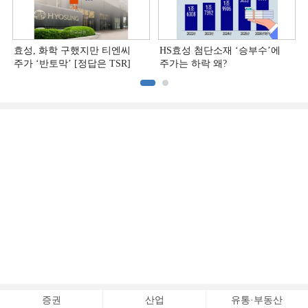
효성, 화학 구했지만 티엔씨
HS효성 첨단소재 ‘승부수’에
주가 ‘반토막’ [정답은 TSR]
주가는 하락 왜?
증권
산업
유통·부동산