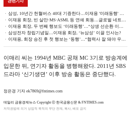
관련기사
삼성, 10년간 헌혈버스 40대 기증한다…이재용 '미래동행' 실천
이재용 회장, 빈 살만·MS·ASML 등 연쇄 회동…글로벌 네트워크 다진다
이재용 회장, 두 번째 행보도 ‘미래동행’…“상생 선순환 이뤄야”
삼성전자 창립기념일…이재용 회장, ‘뉴삼성’ 이끌 인사는?
이재용, 회장 승진 후 첫 행보는 ‘동행’…“협력사 잘 돼야 우리도 잘 돼”
이매리 씨는 1994년 MBC 공채 MC 3기로 방송계에
입문한 뒤, 연기자 활동을 병행해왔다. 2011년 SBS
드라마 ‘신기생뎐’ 이후 방송 활동은 중단했다.
정은경 기자 ek7869@fntimes.com
데일리 금융경제뉴스 Copyright ⓒ 한국금융신문 & FNTIMES.com
저작권법에 의거 상업적 목적의 무단 전재, 복사, 배포 금지