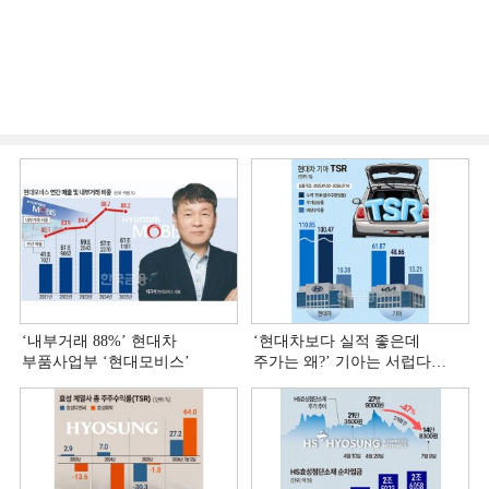
‘내부거래 88%ʼ 현대차
‘현대차보다 실적 좋은데
부품사업부 ‘현대모비스ʼ
주가는 왜?ʼ 기아는 서럽다
[정답은 TSR]