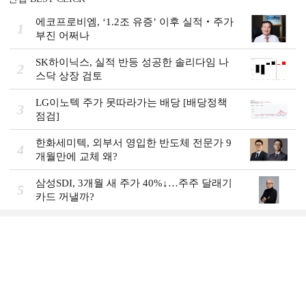
에코프로비엠, ‘1.2조 유증’ 이후 실적‧주가
1
부진 어쩌나
SK하이닉스, 실적 반등 성공한 솔리다임 나
2
스닥 상장 검토
LG이노텍 주가 못따라가는 배당 [배당정책
3
점검]
한화세미텍, 외부서 영입한 반도체 전문가 9
4
개월만에 교체 왜?
삼성SDI, 3개월 새 주가 40%↓…주주 달래기
5
카드 꺼낼까?