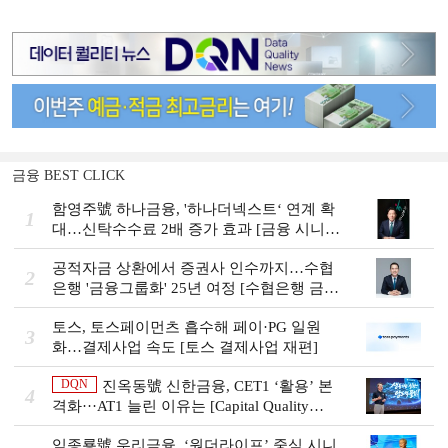
금융 BEST CLICK
함영주號 하나금융, '하나더넥스트‘ 연계 확
1
대…신탁수수료 2배 증가 효과 [금융 시니어
비즈니스 돋보기]
공적자금 상환에서 증권사 인수까지…수협
2
은행 '금융그룹화' 25년 여정 [수협은행 금융
그룹의 꿈①]
토스, 토스페이먼츠 흡수해 페이·PG 일원
3
화…결제사업 속도 [토스 결제사업 재편]
DQN
진옥동號 신한금융, CET1 ‘활용’ 본
4
격화···AT1 늘린 이유는 [Capital Quality
Review]
임종룡號 우리금융, ‘원더라이프’ 중심 시니