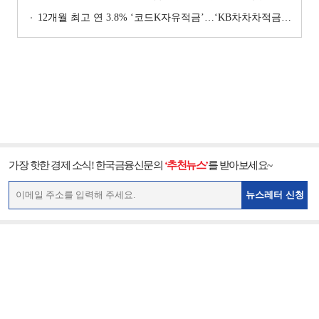
12개월 최고 연 3.8% ‘코드K자유적금’…‘KB차차차적금’ 8% 이자 [이주의 은행 적금금리-1월 2주]
가장 핫한 경제 소식! 한국금융신문의
‘추천뉴스’
를 받아보세요~
뉴스레터 신청