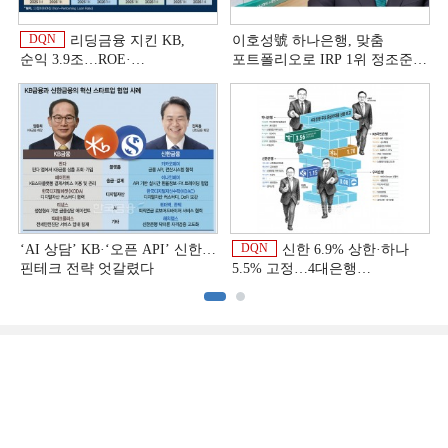
DQN
리딩금융 지킨 KB,
이호성號 하나은행, 맞춤
순익 3.9조…ROE·
포트폴리오로 IRP 1위 정조준
비용효율성까지 선두 [2026
[은행권 연금 방어전]
이
상반기 금융 리그테이블]
DQN
‘AI 상담’ KB·‘오픈 API’ 신한…
신한 6.9% 상한·하나
핀테크 전략 엇갈렸다
5.5% 고정…4대은행
중금리대출 승부수
이