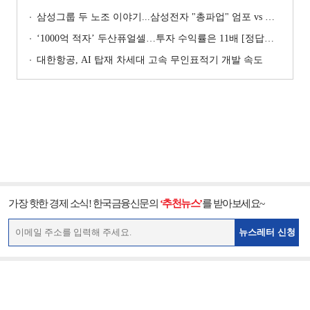
삼성그룹 두 노조 이야기...삼성전자 "총파업" 엄포 vs 삼성重 '노사 원팀' 자처
‘1000억 적자’ 두산퓨얼셀…투자 수익률은 11배 [정답은 TSR]
대한항공, AI 탑재 차세대 고속 무인표적기 개발 속도
가장 핫한 경제 소식! 한국금융신문의
‘추천뉴스’
를 받아보세요~
뉴스레터 신청