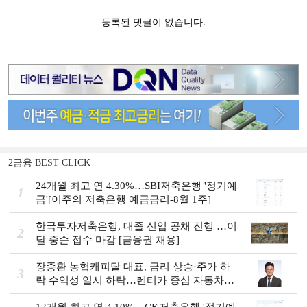
2금융 BEST CLICK
24개월 최고 연 4.30%…SBI저축은행 '정기예
1
금'[이주의 저축은행 예금금리-8월 1주]
한국투자저축은행, 대졸 신입 공채 진행 …이
2
달 중순 접수 마감 [금융권 채용]
장종환 농협캐피탈 대표, 금리 상승·주가 하
3
락 수익성 일시 하락…렌터카 중심 자동차금
융 성장세 [2026 금융사 상반기 실적]