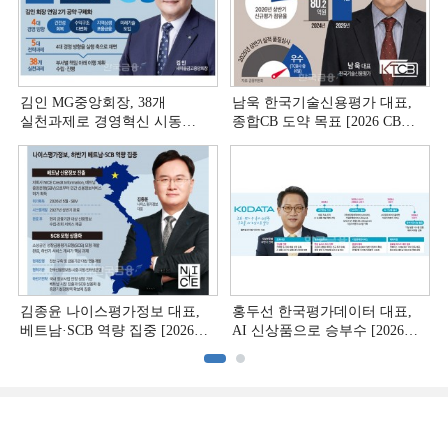
김인 MG중앙회장, 38개
남욱 한국기술신용평가 대표,
실천과제로 경영혁신 시동
종합CB 도약 목표 [2026 CB사
[상호금융 경영혁신 진단 ①]
하반기 전략 ③]
김종윤 나이스평가정보 대표,
홍두선 한국평가데이터 대표,
베트남·SCB 역량 집중 [2026
AI 신상품으로 승부수 [2026
CB사 하반기 전략 ②]
CB사 하반기 전략 ①]