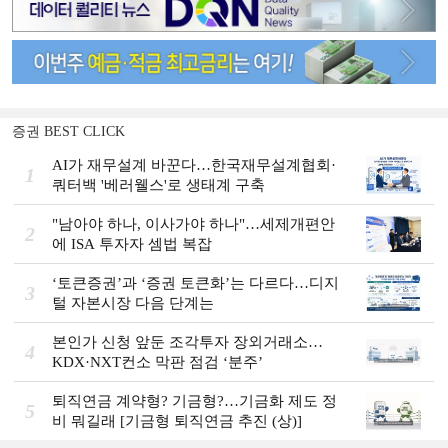
증권 BEST CLICK
AI가 재무설계 바꾼다…한국재무설계협회·
1
쿼터백 '베러웰스'로 생태계 구축
"남아야 하나, 이사가야 하나"…세제개편안
2
에 ISA 투자자 셈법 복잡
‘토큰증권’과 ‘증권 토큰화’는 다르다…디지
3
털 자본시장 다음 단계는
본인가 신청 앞둔 조각투자 장외거래소…
4
KDX·NXT컨소 막판 점검 ‘분주’
퇴직연금 계약형? 기금형?…기금화 제도 정
5
비 뭐길래 [기금형 퇴직연금 추진 (상)]