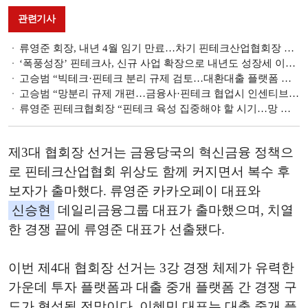
관련기사
류영준 회장, 내년 4월 임기 만료…차기 핀테크산업협회장 선출 절차 돌입
‘폭풍성장’ 핀테크사, 신규 사업 확장으로 내년도 성장세 이어간다
고승범 “빅테크·핀테크 분리 규제 검토…대환대출 플랫폼 충분히 논의 후 진행"
고승범 “망분리 규제 개편…금융사·핀테크 협업시 인센티브 검토”
류영준 핀테크협회장 “핀테크 육성 집중해야 할 시기…망 분리 등 규제 완화 필요”
제3대 협회장 선거는 금융당국의 혁신금융 정책으
로 핀테크산업협회 위상도 함께 커지면서 복수 후
보자가 출마했다. 류영준 카카오페이 대표와
신승현
데일리금융그룹 대표가 출마했으며, 치열
한 경쟁 끝에 류영준 대표가 선출됐다.
이번 제4대 협회장 선거는 3강 경쟁 체제가 유력한
가운데 투자 플랫폼과 대출 중개 플랫폼 간 경쟁 구
도가 형성될 전망이다. 이혜민 대표는 대출 중개 플