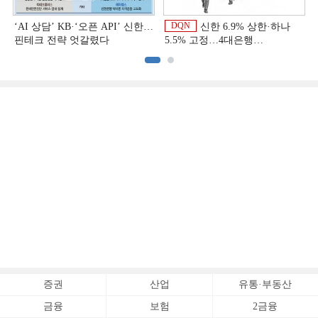
DQN
‘AI 상담’ KB·‘오픈 API’ 신한…
신한 6.9% 상한·하나
핀테크 전략 엇갈렸다
5.5% 고정…4대은행
중금리대출 승부수
이
증권
산업
유통·부동산
금융
보험
2금융