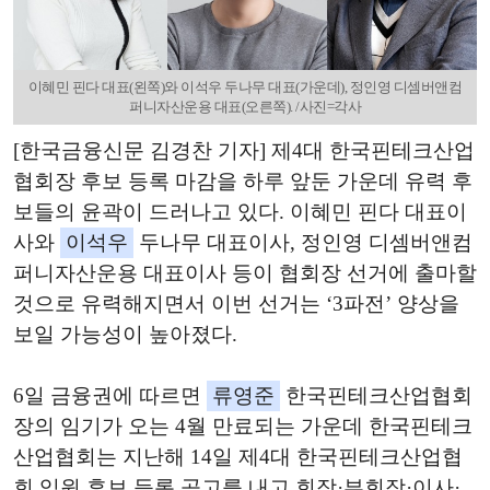
이혜민 핀다 대표(왼쪽)와 이석우 두나무 대표(가운데), 정인영 디셈버앤컴
퍼니자산운용 대표(오른쪽). /사진=각사
[한국금융신문 김경찬 기자] 제4대 한국핀테크산업
협회장 후보 등록 마감을 하루 앞둔 가운데 유력 후
보들의 윤곽이 드러나고 있다. 이혜민 핀다 대표이
사와
이석우
두나무 대표이사, 정인영 디셈버앤컴
퍼니자산운용 대표이사 등이 협회장 선거에 출마할
것으로 유력해지면서 이번 선거는 ‘3파전’ 양상을
보일 가능성이 높아졌다.
6일 금융권에 따르면
류영준
한국핀테크산업협회
장의 임기가 오는 4월 만료되는 가운데 한국핀테크
산업협회는 지난해 14일 제4대 한국핀테크산업협
회 임원 후보 등록 공고를 내고 회장·부회장·이사·