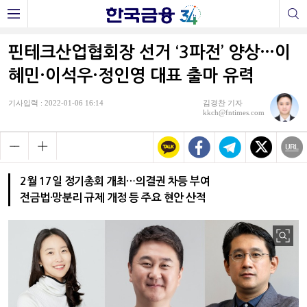
핀테크산업협회장 선거 ‘3파전’ 양상…이
혜민·이석우·정인영 대표 출마 유력
기사입력 : 2022-01-06 16:14
김경찬 기자
kkch@fntimes.com
2월 17일 정기총회 개최…의결권 차등 부여
전금법·망분리 규제 개정 등 주요 현안 산적