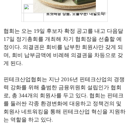
협회는 오는 19일 후보자 확정 공고를 내고 다음달
17일 정기총회를 개최해 차기 협회장을 선출할 예
정이다. 의결권은 회비를 납부한 회원사만 갖게 되
며, 회비 납부금액에 비례해 의결권을 차등으로 갖
게 된다.
핀테크산업협회는 지난 2016년 핀테크산업의
경쟁
력
강화를
위해
출범한 금융위원회 설립인가 협회
로, 총
344개의 회원사를 두고 있다. 협회는 핀테크
를
둘러싼
각종
환경변화에
대응하고 정책건의
및
회원사
네트워킹을
통해
핀테크산업
혁신을
지원하
는 역할을 하고 있다.