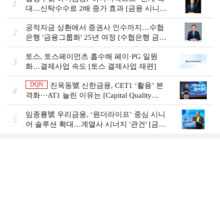
1
대…신탁수수료 2배 증가 효과 [금융 시니어
비즈니스 돋보기]
공적자금 상환에서 증권사 인수까지…수협
2
은행 '금융그룹화' 25년 여정 [수협은행 금융
그룹의 꿈①]
토스, 토스페이먼츠 흡수해 페이·PG 일원
3
화…결제사업 속도 [토스 결제사업 재편]
DQN
진옥동號 신한금융, CET1 ‘활용’ 본
4
격화···AT1 늘린 이유는 [Capital Quality
Review]
임종룡號 우리금융, ‘원더라이프’ 중심 시니
5
어 솔루션 확대…계열사 시너지 '관건' [금융
시니어 비즈니스 돋보기]