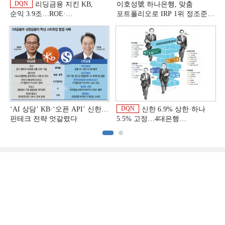
DQN
리딩금융 지킨 KB,
이호성號 하나은행, 맞춤
순익 3.9조…ROE·
포트폴리오로 IRP 1위 정조준
비용효율성까지 선두 [2026
[은행권 연금 방어전]
이
상반기 금융 리그테이블]
DQN
‘AI 상담’ KB·‘오픈 API’ 신한…
신한 6.9% 상한·하나
핀테크 전략 엇갈렸다
5.5% 고정…4대은행
중금리대출 승부수
이