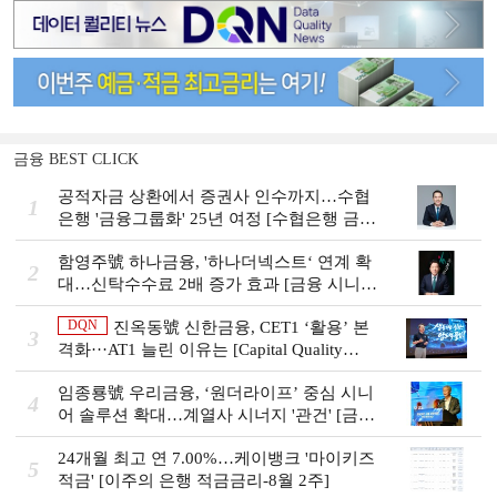
금융 BEST CLICK
공적자금 상환에서 증권사 인수까지…수협
1
은행 '금융그룹화' 25년 여정 [수협은행 금융
그룹의 꿈①]
함영주號 하나금융, '하나더넥스트‘ 연계 확
2
대…신탁수수료 2배 증가 효과 [금융 시니어
비즈니스 돋보기]
DQN
진옥동號 신한금융, CET1 ‘활용’ 본
3
격화···AT1 늘린 이유는 [Capital Quality
Review]
임종룡號 우리금융, ‘원더라이프’ 중심 시니
4
어 솔루션 확대…계열사 시너지 '관건' [금융
시니어 비즈니스 돋보기]
24개월 최고 연 7.00%…케이뱅크 '마이키즈
5
적금' [이주의 은행 적금금리-8월 2주]