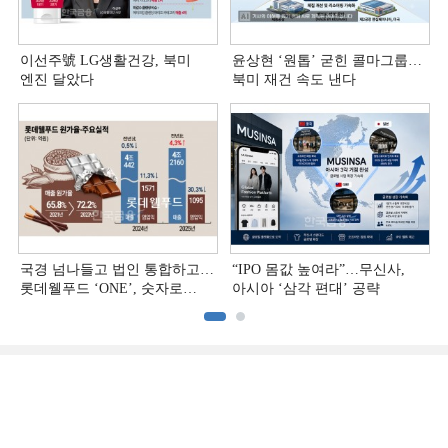
이선주號 LG생활건강, 북미
윤상현 ‘원톱ʼ 굳힌 콜마그룹…
엔진 달았다
북미 재건 속도 낸다
국경 넘나들고 법인 통합하고…
“IPO 몸값 높여라”…무신사,
롯데웰푸드 ‘ONE’, 숫자로
아시아 ‘삼각 편대’ 공략
증명하다