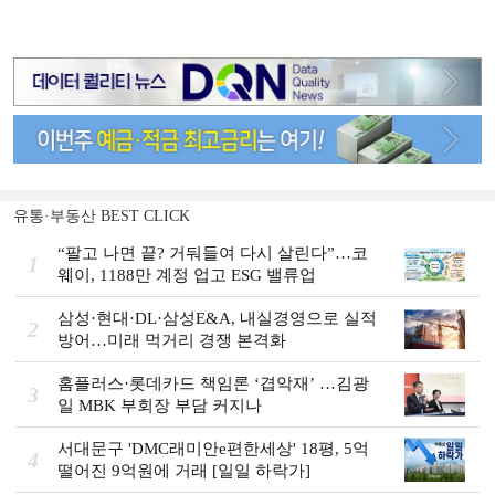
유통·부동산 BEST CLICK
“팔고 나면 끝? 거둬들여 다시 살린다”…코
1
웨이, 1188만 계정 업고 ESG 밸류업
삼성·현대·DL·삼성E&A, 내실경영으로 실적
2
방어…미래 먹거리 경쟁 본격화
홈플러스·롯데카드 책임론 ‘겹악재’ …김광
3
일 MBK 부회장 부담 커지나
서대문구 'DMC래미안e편한세상' 18평, 5억
4
떨어진 9억원에 거래 [일일 하락가]