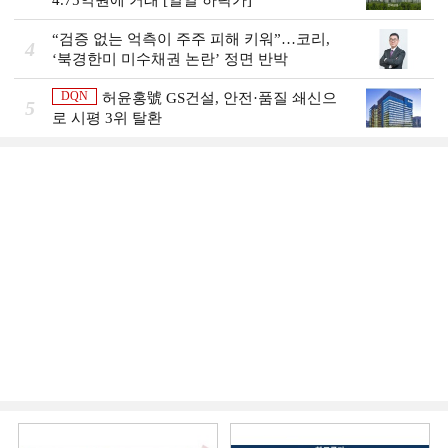
“검증 없는 억측이 주주 피해 키워”…코리,
4
‘북경한미 미수채권 논란’ 정면 반박
DQN
허윤홍號 GS건설, 안전·품질 쇄신으
5
로 시평 3위 탈환