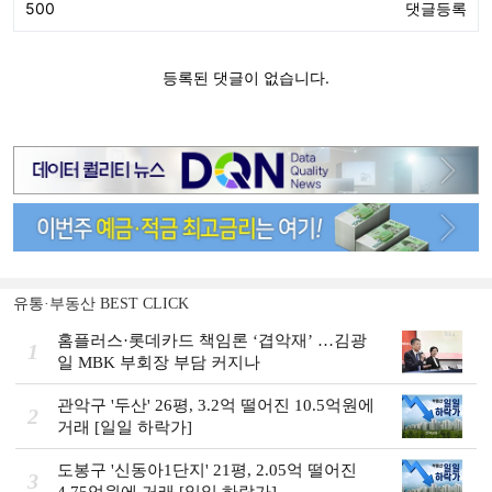
유통·부동산 BEST CLICK
홈플러스·롯데카드 책임론 ‘겹악재’ …김광
1
일 MBK 부회장 부담 커지나
관악구 '두산' 26평, 3.2억 떨어진 10.5억원에
2
거래 [일일 하락가]
도봉구 '신동아1단지' 21평, 2.05억 떨어진
3
4.75억원에 거래 [일일 하락가]