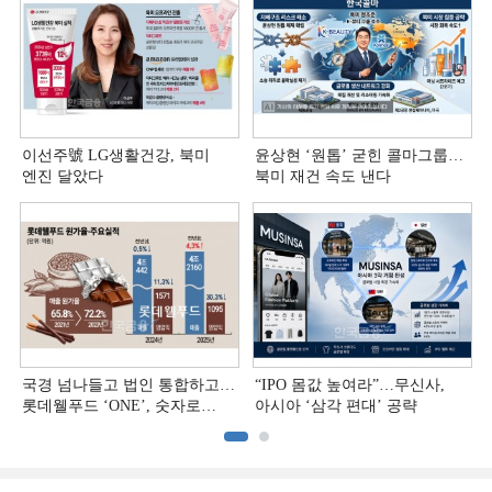
이선주號 LG생활건강, 북미
윤상현 ‘원톱ʼ 굳힌 콜마그룹…
엔진 달았다
북미 재건 속도 낸다
국경 넘나들고 법인 통합하고…
“IPO 몸값 높여라”…무신사,
롯데웰푸드 ‘ONE’, 숫자로
아시아 ‘삼각 편대’ 공략
증명하다