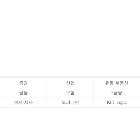
증권
산업
유통·부동산
금융
보험
2금융
경제·시사
오피니언
KFT Topic
전체서비스
Copyrightⓒ
한국금융신문 All Rights Reserved.