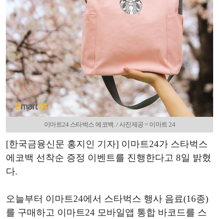
이마트24 스타벅스 에코백. / 사진제공 = 이마트 24
[한국금융신문 홍지인 기자]
이마트
24
가
스타벅스
에코백
선착순
증정
이벤트를
진행한다고
8
일
밝혔
다
.
오늘부터
이마트
24
에서
스타벅스
행사
음료
(16
종
)
를
구매하고
이마트
24
모바일앱
통합
바코드를
스