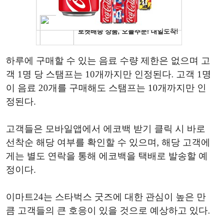
하루에
구매할
수
있는
음료
수량
제한은
없으며
고
객
1
명
당
스탬프는
10
개까지만
인정된다
.
고객
1
명
이
음료
20
개를
구매해도
스탬프는
10
개까지만
인
정된다
.
고객들은
모바일앱에서
에코백
받기
클릭
시
바로
선착순
해당
여부를
확인할
수
있으며
,
해당
고객에
게는
별도
연락을
통해
에코백을
택배로
발송할
예
정이다
.
이마트
24
는
스타벅스
굿즈에
대한
관심이
높은
만
큼
고객들의
큰
호응이
있을
것으로
예상하고
있다
.