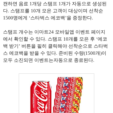
캔하면
음료
1
개당
스탬프
1
개가
자동으로
생성된
다
.
스탬프를
10
개
모은
고객이
대상이며
선착순
1500
명에게
‘
스타벅스
에코백
’
을
증정한다
.
스탬프
개수는
이마트
24
모바일앱
이벤트
페이지
에서
확인할
수
있다
.
스탬프
10
개를
모은
후
‘
에코
백
받기
’
버튼을
필히
클릭해야
선착순으로
스타벅
스
에코백을
받을
수
있다
.
준비된
수량
(1500
개
)
이
모두
소진되면
이벤트는
자동으로
종료된다
.